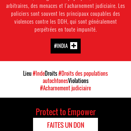
arbitraires, des menaces et l'acharnement judiciaire. Les
policiers sont souvent les principaux coupables des
violences contre les DDH, qui sont généralement
perpétrées en toute impunité.
#INDIA
Lieu
#Inde
Droits
#Droits des populations
autochtones
Violations
#Acharnement judiciaire
Protect to Empower
FAITES UN DON