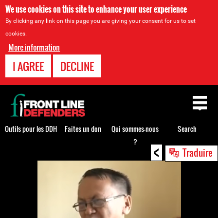
We use cookies on this site to enhance your user experience
By clicking any link on this page you are giving your consent for us to set
cookies.
More information
I AGREE
DECLINE
Back
to
top
Outils pour les DDH
Faites un don
Qui sommes-nous
Search
?
<
Back
Traduire
to
top