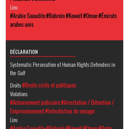
Lieu
#Arabie Saoudite
#Bahreïn
#Koweït
#Oman
#Émirats
arabes unis
DÉCLARATION
Systematic Persecution of Human Rights Defenders in
the Gulf
Droits
#Droits civils et politiques
Violations
#Acharnement judiciaire
#Arrestation / Détention /
Emprisonnement
#Interdiction de voyager
Lieu
#Arabie Saoudite
#Bahreïn
#Koweït
#Oman
#Qatar