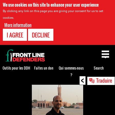
We use cookies on this site to enhance your user experience
By clicking any link on this page you are giving your consent for us to set
cookies.
More information
I AGREE
DECLINE
Back
to
top
Outils pour les DDH
Faites un don
Qui sommes-nous
Search
?
<
Back
Traduire
to
top