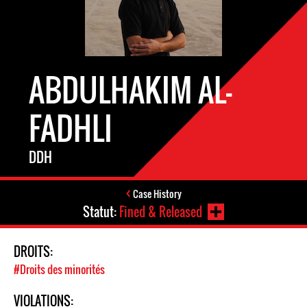
ABDULHAKIM AL-
FADHLI
DDH
Case History
Statut:
Fined & Released
DROITS:
#Droits des minorités
VIOLATIONS: