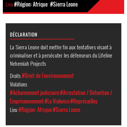
Lieu
#Région: Afrique
#Sierra Leone
DÉCLARATION
La Sierra Leone doit mettre fin aux tentatives visant à
criminaliser et à persécuter les défenseurs du Lifeline
Nehemiah Projects
Droits
#Droit de l'environnement
Violations
#Acharnement judiciaire
#Arrestation / Détention /
Emprisonnement
#La Violence
#Représailles
Lieu
#Région: Afrique
#Sierra Leone