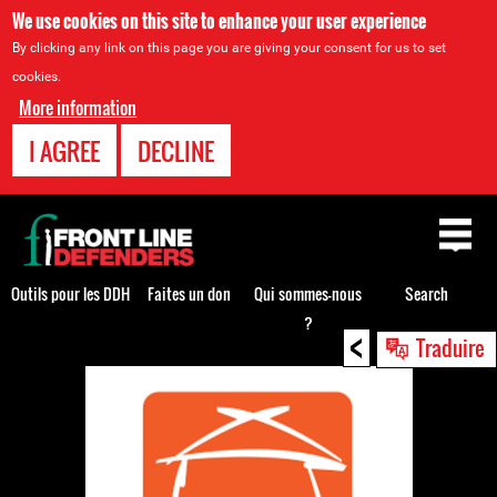
We use cookies on this site to enhance your user experience
By clicking any link on this page you are giving your consent for us to set
cookies.
More information
I AGREE
DECLINE
Back
to
top
Outils pour les DDH
Faites un don
Qui sommes-nous
Search
?
<
Back
Traduire
to
top