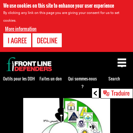
We use cookies on this site to enhance your user experience
By clicking any link on this page you are giving your consent for us to set
cookies.
More information
I AGREE
DECLINE
Back
to
top
Outils pour les DDH
Faites un don
Qui sommes-nous
Search
?
<
Back
Traduire
to
top