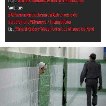
Droits
#Droits humains
#Liberté d'association
Violations
#Acharnement judiciaire
#Autre forme de
harcèlement
#Menaces / Intimidation
Lieu
#Iran
#Région: Moyen-Orient et Afrique du Nord
#Iran-
general-
context.jpg