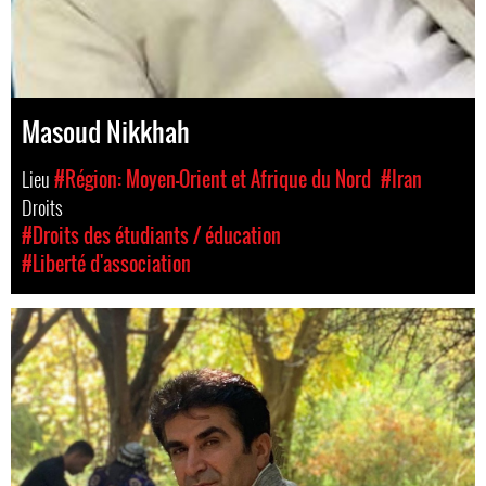
Masoud Nikkhah
Lieu
#Région: Moyen-Orient et Afrique du Nord
#Iran
Droits
#Droits des étudiants / éducation
#Liberté d'association