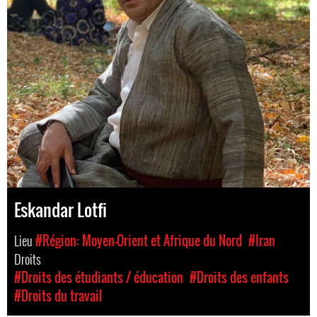
Eskandar Lotfi
Lieu
#Région: Moyen-Orient et Afrique du Nord
#Iran
Droits
#Droits des étudiants / éducation
#Droits des enfants
#Droits du travail