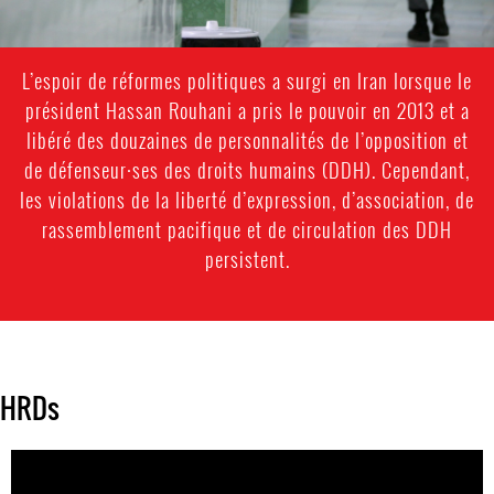
L’espoir de réformes politiques a surgi en Iran lorsque le
président Hassan Rouhani a pris le pouvoir en 2013 et a
libéré des douzaines de personnalités de l’opposition et
de défenseur·ses des droits humains (DDH). Cependant,
les violations de la liberté d’expression, d’association, de
rassemblement pacifique et de circulation des DDH
persistent.
HRDs