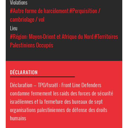
Violations
#Autre forme de harcèlement
#Perquisition /
cambriolage / vol
Lieu
#Région: Moyen-Orient et Afrique du Nord
#Territoires
Palestiniens Occupés
DÉCLARATION
Déclaration — TPO/Israël : Front Line Defenders
condamne fermement les raids des forces de sécurité
israéliennes et la fermeture des bureaux de sept
organisations palestiniennes de défense des droits
humains