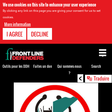
We use cookies on this site to enhance your user experience
By clicking any link on this page you are giving your consent for us to set
cookies.
More information
I AGREE
DECLINE
Back
to
top
Outils pour les DDH
Faites un don
Qui sommes-nous
Search
?
<
Back
Traduire
to
top