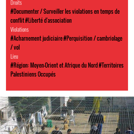
Droits
#Documenter / Surveiller les violations en temps de
conflit
#Liberté d'association
Violations
#Acharnement judiciaire
#Perquisition / cambriolage
/ vol
Lieu
#Région: Moyen-Orient et Afrique du Nord
#Territoires
Palestiniens Occupés
opt-
general-