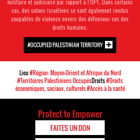
militaire et judiciaire par rapport à l’OPT. Dans certains
cas, des colons israéliens se sont également rendus
coupables de violence envers des défenseur-ses des
droits humains.
#OCCUPIED PALESTINIAN TERRITORY
Lieu
#Région: Moyen-Orient et Afrique du Nord
#Territoires Palestiniens Occupés
Droits
#Droits
économiques, sociaux, culturels
#Accès à la santé
Protect to Empower
FAITES UN DON