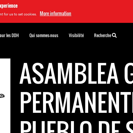
experience
More information
t for us to set cookies.
pour les DDH
Qui sommes-nous
Visibilité
Recherche
ASAMBLEA 
PERMANENT
PUEBLO DE 