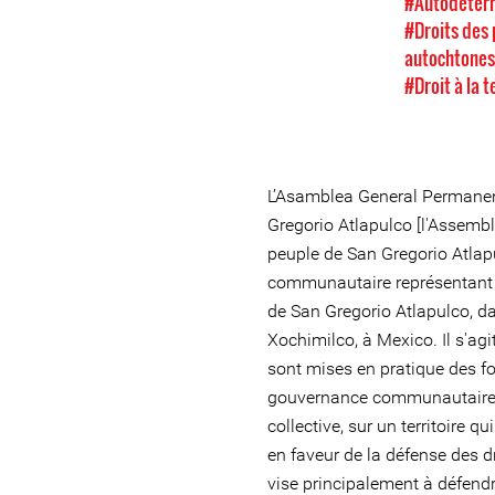
#Autodéter
#Droits des
autochtone
#Droit à la t
L’Asamblea General Permanen
Gregorio Atlapulco [l'Assemb
peuple de San Gregorio Atlap
communautaire représentant 
de San Gregorio Atlapulco, da
Xochimilco, à Mexico. Il s'ag
sont mises en pratique des f
gouvernance communautaire e
collective, sur un territoire 
en faveur de la défense des 
vise principalement à défendre