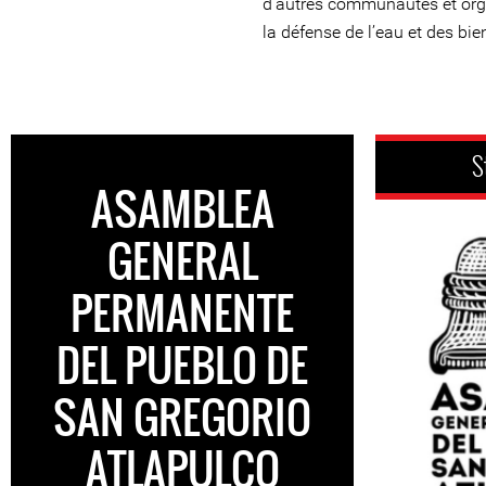
d’autres communautés et or
la défense de l’eau et des b
S
ASAMBLEA
GENERAL
PERMANENTE
DEL PUEBLO DE
SAN GREGORIO
ATLAPULCO