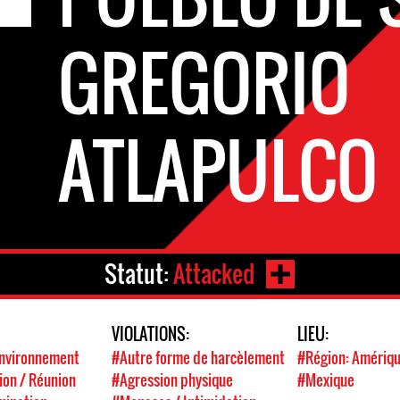
GREGORIO
ATLAPULCO
Statut:
Attacked
VIOLATIONS:
LIEU:
'environnement
#Autre forme de harcèlement
#Région: Amériq
ion / Réunion
#Agression physique
#Mexique