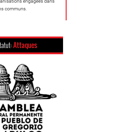
ganisations engagées dans
iens communs.
tatut:
Attaques