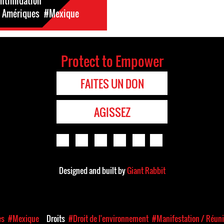
ntimidation
: Amériques
#Mexique
Protect to Empower
FAITES UN DON
AGISSEZ
Designed and built by
Giant Rabbit
es
#Mexique
Droits
#Droit de l'environnement
#Manifestation / Réun