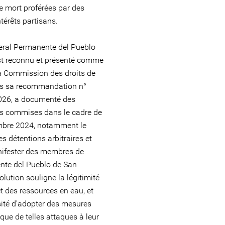
 mort proférées par des
térêts partisans.
neral Permanente del Pueblo
st reconnu et présenté comme
la Commission des droits de
ns sa recommandation n°
2026, a documenté des
ns commises dans le cadre de
mbre 2024, notamment le
es détentions arbitraires et
anifester des membres de
nte del Pueblo de San
olution souligne la légitimité
et des ressources en eau, et
ssité d'adopter des mesures
 que de telles attaques à leur