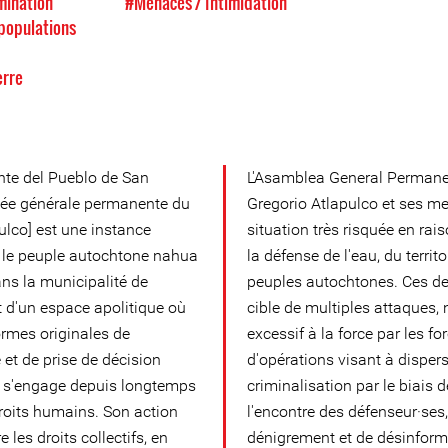
mination
#Menaces / Intimidation
 populations
s
erre
te del Pueblo de San
L'Asamblea General Permane
lée générale permanente du
Gregorio Atlapulco et ses m
ulco] est une instance
situation très risquée en rai
le peuple autochtone nahua
la défense de l'eau, du territo
ns la municipalité de
peuples autochtones. Ces der
it d'un espace apolitique où
cible de multiples attaques,
ormes originales de
excessif à la force par les for
t de prise de décision
d'opérations visant à dispers
qui s'engage depuis longtemps
criminalisation par le biais d
droits humains. Son action
l'encontre des défenseur·se
 les droits collectifs, en
dénigrement et de désinform