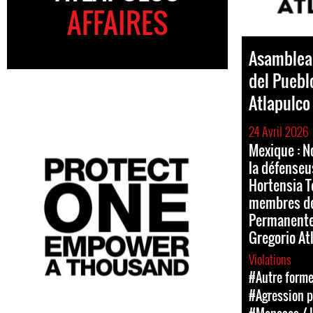
AFFAIRES
Asamblea
del Puebl
Atlapulco
24 Avril 2026
Mexique : N
la défenseu
Hortensia T
membres de
Permanente
Gregorio At
Violations
#Autre forme
#Agression 