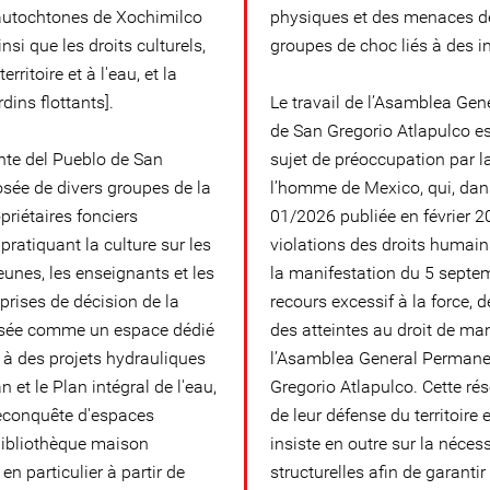
 autochtones de Xochimilco
physiques et des menaces de
nsi que les droits culturels,
groupes de choc liés à des in
rritoire et à l'eau, et la
dins flottants].
Le travail de l’Asamblea Ge
de San Gregorio Atlapulco e
te del Pueblo de San
sujet de préoccupation par 
sée de divers groupes de la
l’homme de Mexico, qui, da
riétaires fonciers
01/2026 publiée en février 
ratiquant la culture sur les
violations des droits humai
unes, les enseignants et les
la manifestation du 5 septe
prises de décision de la
recours excessif à la force, d
osée comme un espace dédié
des atteintes au droit de m
s à des projets hydrauliques
l’Asamblea General Permane
n et le Plan intégral de l'eau,
Gregorio Atlapulco. Cette rés
 reconquête d'espaces
de leur défense du territoire 
ibliothèque maison
insiste en outre sur la néce
n particulier à partir de
structurelles afin de garantir