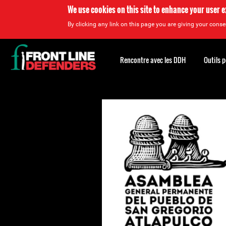
We use cookies on this site to enhance your user 
By clicking any link on this page you are giving your consen
Back
to
Rencontre avec les DDH
Outils 
top
Back
to
top