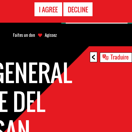
APPEL
I AGREE
DECLINE
D'URGENCE
Faites un don
Agissez
<
Traduire
GENERAL
E DEL
SAN