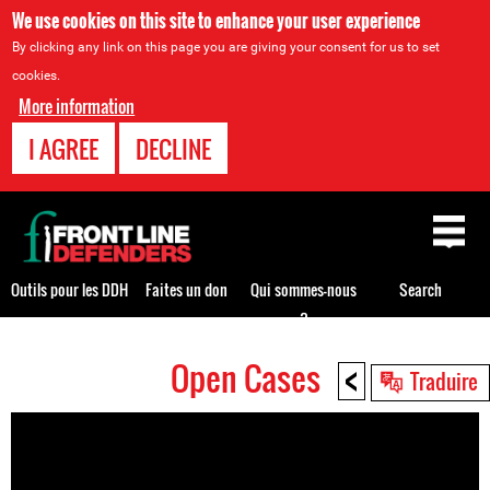
We use cookies on this site to enhance your user experience
By clicking any link on this page you are giving your consent for us to set
cookies.
More information
I AGREE
DECLINE
Back
to
top
Outils pour les DDH
Faites un don
Qui sommes-nous
Search
?
<
Open Cases
Back
Traduire
to
top