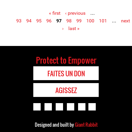
« first
‹ previous
…
Pages
93
94
95
96
97
98
99
100
101
…
next
›
last »
Protect to Empower
FAITES UN DON
AGISSEZ
Designed and built by
Giant Rabbit