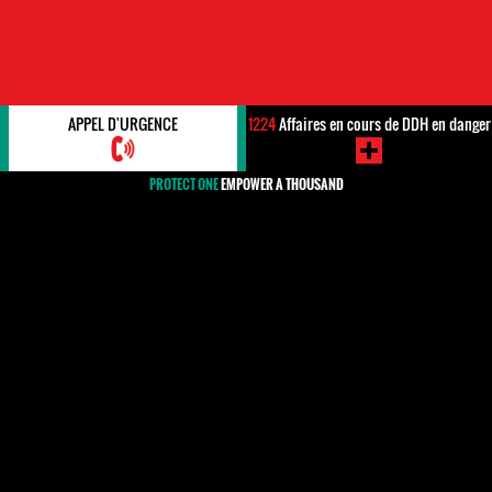
APPEL D'URGENCE
1224
Affaires en cours de DDH en danger
PROTECT ONE
EMPOWER A THOUSAND
#Royaume Uni
#Royaume Uni
HRDs, WHRDS & Organizations