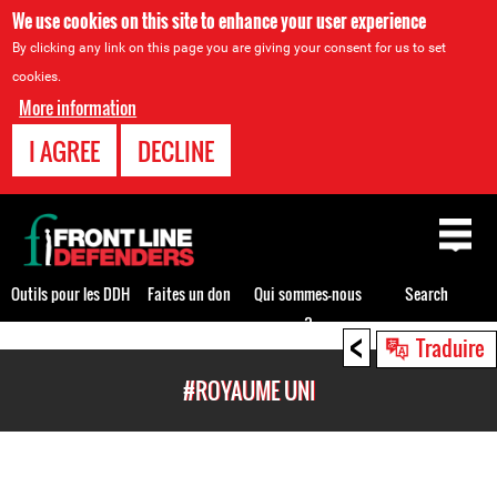
We use cookies on this site to enhance your user experience
By clicking any link on this page you are giving your consent for us to set
cookies.
More information
I AGREE
DECLINE
Back
to
top
Outils pour les DDH
Faites un don
Qui sommes-nous
Search
?
<
Back
Traduire
to
#ROYAUME UNI
top