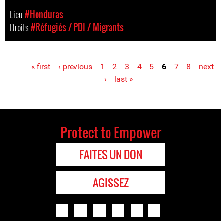
Lieu
#Honduras
Droits
#Réfugiés / PDI / Migrants
« first
‹ previous
1
2
3
4
5
6
7
8
next
Pages
›
last »
Protect to Empower
FAITES UN DON
AGISSEZ