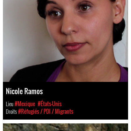
Nicole Ramos
Lieu
#Mexique
#États-Unis
Droits
#Réfugiés / PDI / Migrants