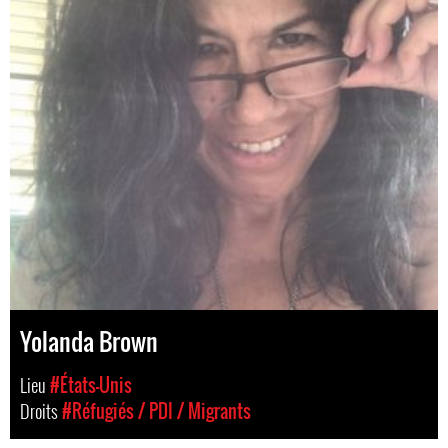
Yolanda Brown
Lieu
#États-Unis
Droits
#Réfugiés / PDI / Migrants