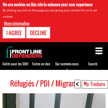
We use cookies on this site to enhance your user experience
By clicking any link on this page you are giving your consent for us to set
cookies.
More information
I AGREE
DECLINE
Back
to
top
Outils pour les DDH
Faites un don
Qui sommes-nous
Search
?
<
Réfugiés / PDI / Migrants HRDs
Back
Traduire
to
top