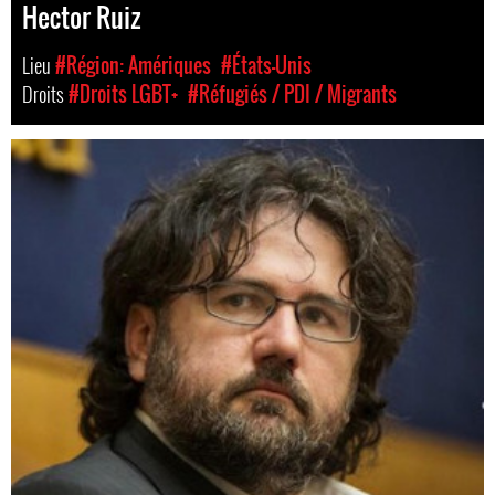
Hector Ruiz
Lieu
#Région: Amériques
#États-Unis
Droits
#Droits LGBT+
#Réfugiés / PDI / Migrants