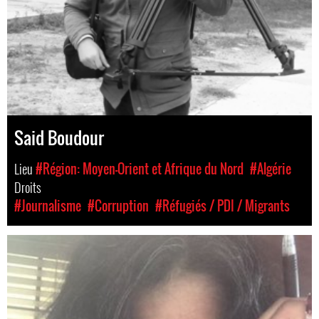
Said Boudour
Lieu
#Région: Moyen-Orient et Afrique du Nord
#Algérie
Droits
#Journalisme
#Corruption
#Réfugiés / PDI / Migrants