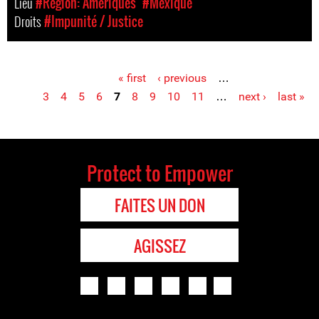
Lieu
#Région: Amériques
#Mexique
Droits
#Impunité / Justice
« first
‹ previous
…
Pages
3
4
5
6
7
8
9
10
11
…
next ›
last »
Protect to Empower
FAITES UN DON
AGISSEZ