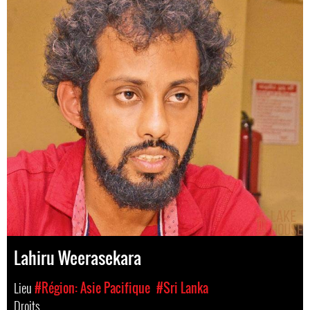
Lahiru Weerasekara
Lieu
#Région: Asie Pacifique
#Sri Lanka
Droits