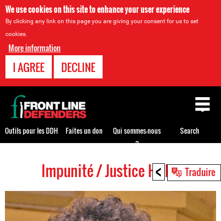
We use cookies on this site to enhance your user experience
By clicking any link on this page you are giving your consent for us to set
cookies.
More information
I AGREE
DECLINE
Back
to
top
Outils pour les DDH
Faites un don
Qui sommes-nous
Search
?
<
Impunité / Justice HRDs
Back
Traduire
to
top