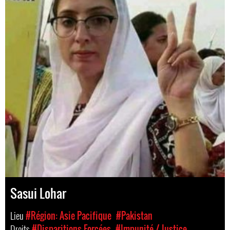
Sasui Lohar
Lieu
#Région: Asie Pacifique
#Pakistan
Droits
#Disparitions Forcées
#Impunité / Justice