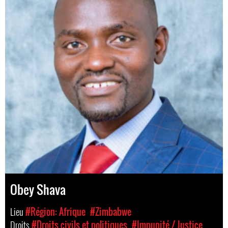
Obey Shava
Lieu
#Région: Afrique
#Zimbabwe
Droits
#Droits civils et politiques
#Impunité / Justice