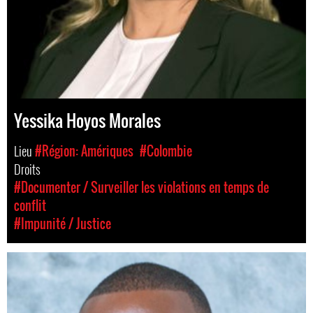
Yessika Hoyos Morales
Lieu
#Région: Amériques
#Colombie
Droits
#Documenter / Surveiller les violations en temps de
conflit
#Impunité / Justice