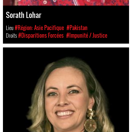
Sorath Lohar
Lieu
#Région: Asie Pacifique
#Pakistan
Droits
#Disparitions Forcées
#Impunité / Justice