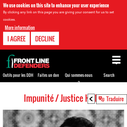
We use cookies on this site to enhance your user experience
By clicking any link on this page you are giving your consent for us to set
cookies.
More information
I AGREE
DECLINE
Back
to
top
Outils pour les DDH
Faites un don
Qui sommes-nous
Search
?
<
Impunité / Justice HRDs
Back
Traduire
to
top