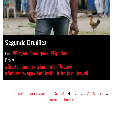
Segundo Ordóñez
Lieu
#Région: Amériques
#Équateur
Droits
#Droits humains
#Impunité / Justice
#Anti-esclavage / Anti-trafic
#Droits du travail
« first
‹ previous
1
2
3
4
5
6
7
8
9
…
Pages
next ›
last »