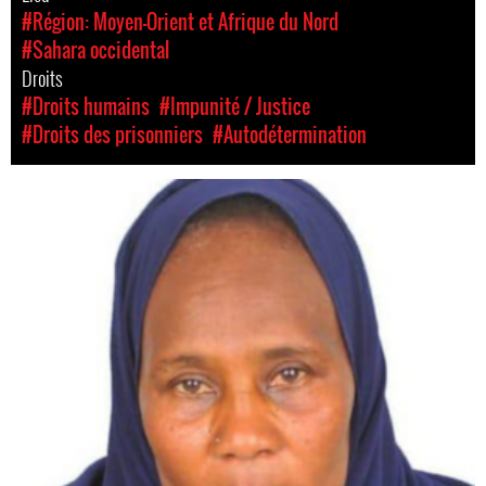
#Région: Moyen-Orient et Afrique du Nord
#Sahara occidental
Droits
#Droits humains
#Impunité / Justice
#Droits des prisonniers
#Autodétermination