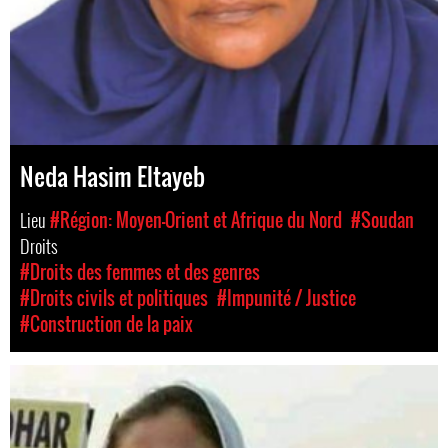
Neda Hasim Eltayeb
Lieu
#Région: Moyen-Orient et Afrique du Nord
#Soudan
Droits
#Droits des femmes et des genres
#Droits civils et politiques
#Impunité / Justice
#Construction de la paix