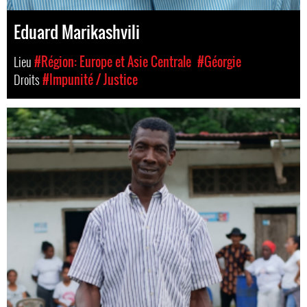
Eduard Marikashvili
Lieu
#Région: Europe et Asie Centrale
#Géorgie
Droits
#Impunité / Justice