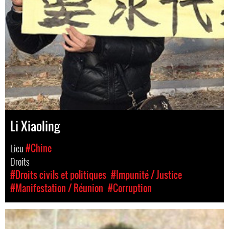
Li Xiaoling
Lieu
#Chine
Droits
#Droits civils et politiques
#Impunité / Justice
#Manifestation / Réunion
#Corruption