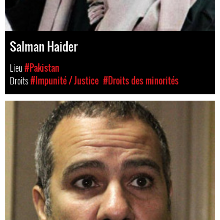
Salman Haider
Lieu
#Pakistan
Droits
#Impunité / Justice
#Droits des minorités