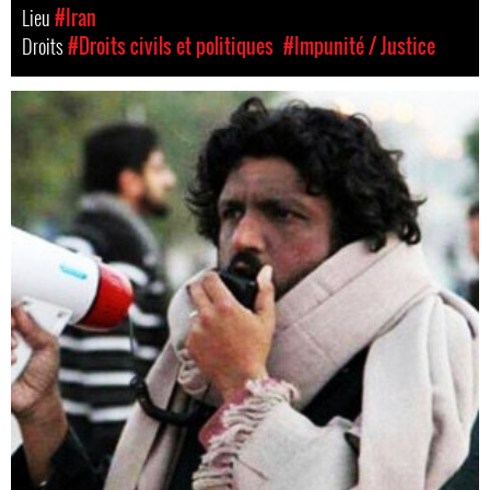
Lieu
#Iran
Droits
#Droits civils et politiques
#Impunité / Justice