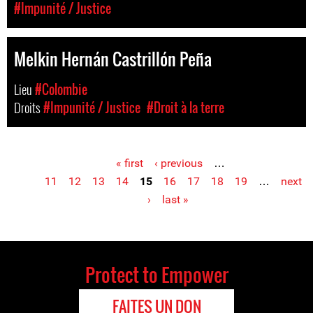
#Impunité / Justice
Melkin Hernán Castrillón Peña
Lieu
#Colombie
Droits
#Impunité / Justice
#Droit à la terre
« first
‹ previous
…
Pages
11
12
13
14
15
16
17
18
19
…
next
›
last »
Protect to Empower
FAITES UN DON