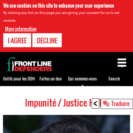
We use cookies on this site to enhance your user experience
By clicking any link on this page you are giving your consent for us to set
cookies.
More information
I AGREE
DECLINE
Back
to
top
Outils pour les DDH
Faites un don
Qui sommes-nous
Search
?
<
Impunité / Justice HRDs
Back
Traduire
to
top