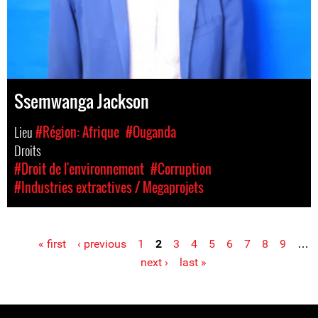
Ssemwanga Jackson
Lieu
#Région: Afrique
#Ouganda
Droits
#Droit de l'environnement
#Corruption
#Industries extractives / Megaprojets
« first
‹ previous
1
2
3
4
5
6
7
8
9
…
Pages
next ›
last »