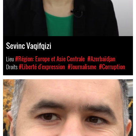
Sevinc Vaqifqizi
Lieu
#Région: Europe et Asie Centrale
#Azerbaïdjan
Droits
#Liberté d'expression
#Journalisme
#Corruption