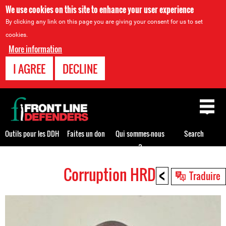
We use cookies on this site to enhance your user experience
By clicking any link on this page you are giving your consent for us to set
cookies.
More information
I AGREE
DECLINE
Back
to
top
Outils pour les DDH
Faites un don
Qui sommes-nous
Search
?
<
Corruption HRDs
Back
Traduire
to
top