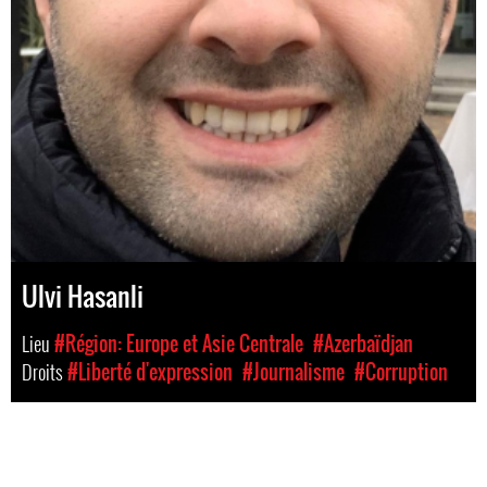
Ulvi Hasanli
Lieu
#Région: Europe et Asie Centrale
#Azerbaïdjan
Droits
#Liberté d'expression
#Journalisme
#Corruption