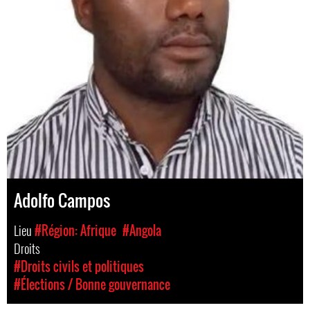
Adolfo Campos
Lieu
#Région: Afrique
#Angola
Droits
#Droits civils et politiques
#Élections / Bonne gouvernance