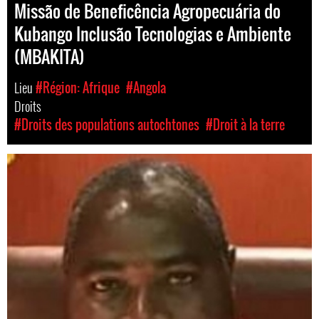
Missão de Beneficência Agropecuária do
Kubango Inclusão Tecnologias e Ambiente
(MBAKITA)
Lieu
#Région: Afrique
#Angola
Droits
#Droits des populations autochtones
#Droit à la terre