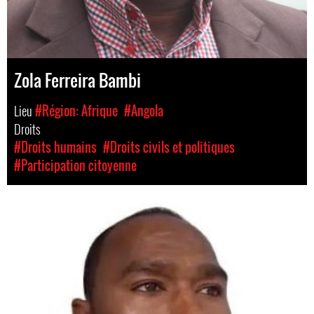
Zola Ferreira Bambi
Lieu
#Région: Afrique
#Angola
Droits
#Droits humains
#Droits civils et politiques
#Participation citoyenne