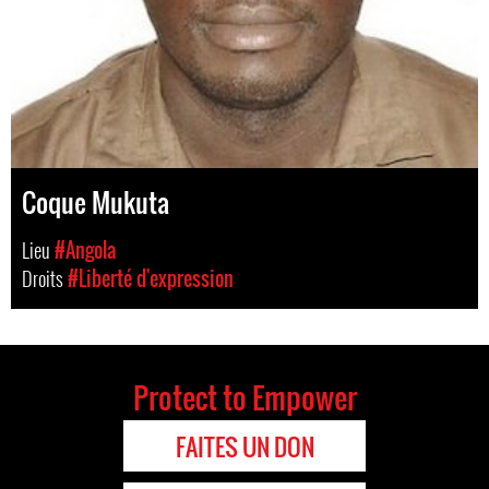
Coque Mukuta
Lieu
#Angola
Droits
#Liberté d'expression
Protect to Empower
FAITES UN DON