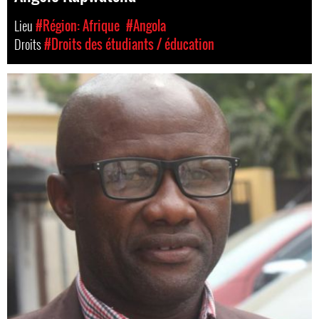
Lieu
#Région: Afrique
#Angola
Droits
#Droits des étudiants / éducation