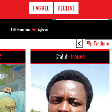
APPEL
I AGREE
DECLINE
D'URGENCE
Faites un don
Agissez
<
Traduire
é
Statut:
Trouvé