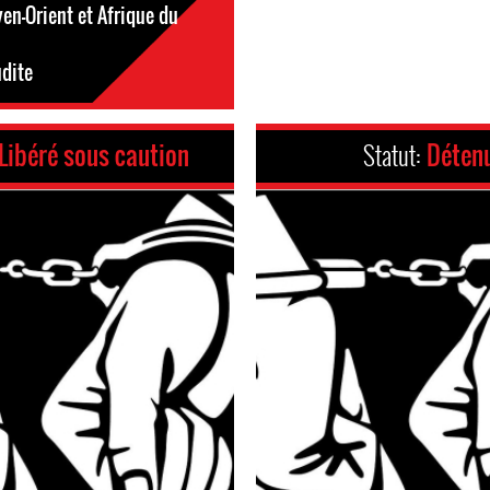
en-Orient et Afrique du
dite
Libéré sous caution
Statut:
Déten