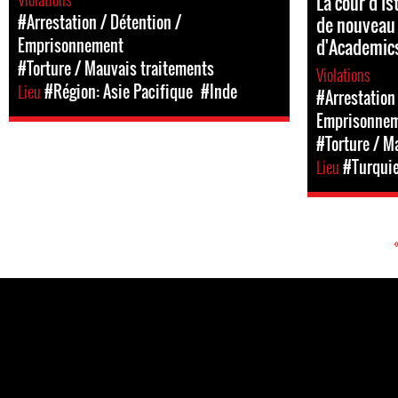
La cour d'I
#Arrestation / Détention /
de nouveau
Emprisonnement
d'Academics
#Torture / Mauvais traitements
Violations
Lieu
#Région: Asie Pacifique
#Inde
#Arrestation 
Emprisonne
#Torture / M
Lieu
#Turqui
Pages