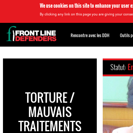
We use cookies on this site to enhance your user 
By clicking any link on this page you are giving your consen
Back
to
Rencontre avec les DDH
Outils 
top
Back
to
Statut:
En
top
TORTURE /
MAUVAIS
TRAITEMENTS