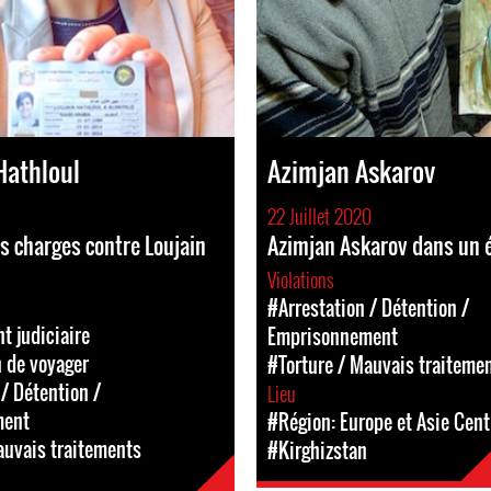
Hathloul
Azimjan Askarov
22 Juillet 2020
s charges contre Loujain
Azimjan Askarov dans un é
Violations
#Arrestation / Détention /
 judiciaire
Emprisonnement
n de voyager
#Torture / Mauvais traiteme
/ Détention /
Lieu
ment
#Région: Europe et Asie Cent
auvais traitements
#Kirghizstan