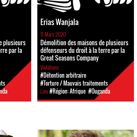
Erias Wanjala
11 Mars 2020
e plusieurs
Démolition des maisons de plusieurs
rre par la
défenseurs du droit à la terre par la
Great Seasons Company
Violations
#Détention arbitraire
nts
#Torture / Mauvais traitements
nda
Lieu
#Région: Afrique
#Ouganda