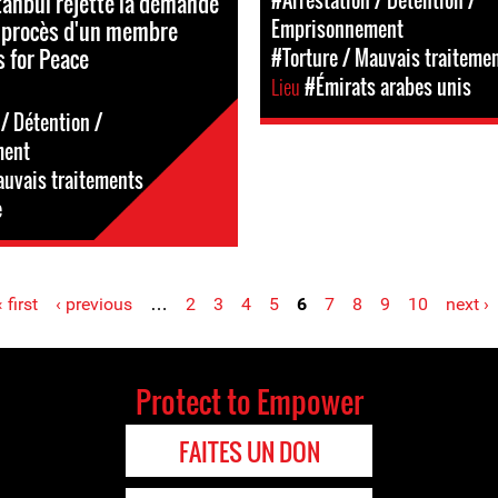
#Arrestation / Détention /
stanbul rejette la demande
 procès d'un membre
Emprisonnement
 for Peace
#Torture / Mauvais traiteme
Lieu
#Émirats arabes unis
/ Détention /
ment
auvais traitements
e
« first
‹ previous
…
2
3
4
5
6
7
8
9
10
next ›
Protect to Empower
FAITES UN DON