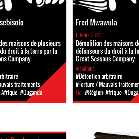
sebisolo
Fred Mwawula
11 Mars 2020
des maisons de plusieurs
Démolition des maisons d
u droit à la terre par la
défenseurs du droit à la te
ons Company
Great Seasons Company
Violations
rbitraire
#Détention arbitraire
auvais traitements
#Torture / Mauvais traiteme
 Afrique
#Ouganda
Lieu
#Région: Afrique
#Ouga