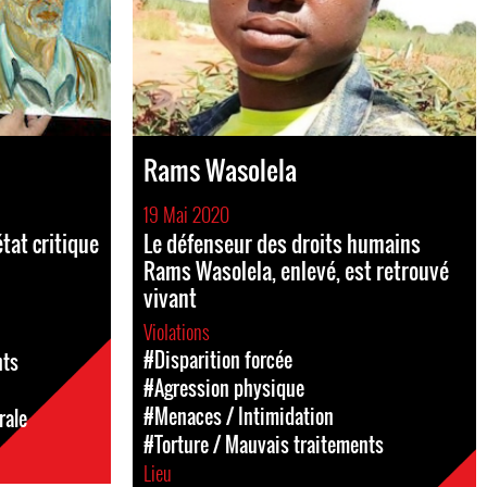
Rams Wasolela
19 Mai 2020
tat critique
Le défenseur des droits humains
Rams Wasolela, enlevé, est retrouvé
vivant
Violations
#Disparition forcée
nts
#Agression physique
#Menaces / Intimidation
rale
#Torture / Mauvais traitements
Lieu