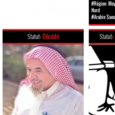
#Région: Moy
Nord
#Arabie Saou
Statut:
Décédé
Statut: