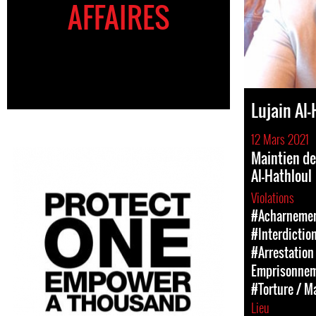
AFFAIRES
Lujain Al-
12 Mars 2021
Maintien de
Al-Hathloul
Violations
#Acharnement
#Interdictio
#Arrestation 
Emprisonne
#Torture / M
Lieu