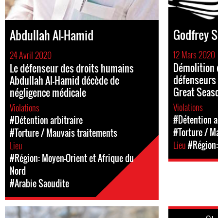
Godfrey S
Abdullah Al-Hamid
12 Mars 2020
24 Avril 2020
Démolition 
Le défenseur des droits humains
défenseurs d
Abdullah Al-Hamid décède de
Great Seas
négligence médicale
Violations
Violations
#Détention a
#Détention arbitraire
#Torture / M
#Torture / Mauvais traitements
Lieu
#Région:
Lieu
#Région: Moyen-Orient et Afrique du
Nord
#Arabie Saoudite