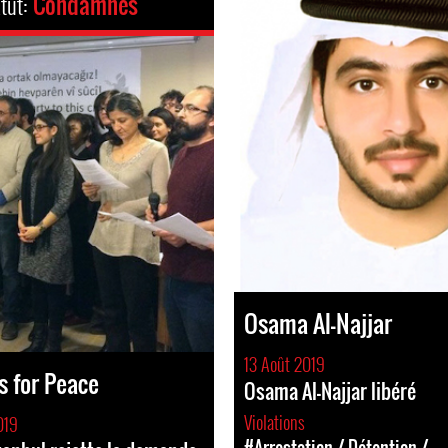
tut:
Condamnés
Osama Al-Najjar
13 Août 2019
 for Peace
Osama Al-Najjar libéré
Violations
019