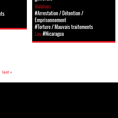
Violations
#Arrestation / Détention /
nts
Emprisonnement
#Torture / Mauvais traitements
Lieu
#Nicaragua
last »