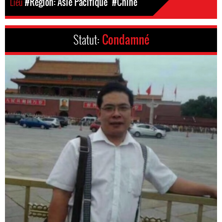
Lieu
#Région: Asie Pacifique
#Chine
Statut:
Condamné