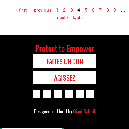
« first
‹ previous
1
2
3
4
5
6
7
8
9
…
Pages
next ›
last »
Protect to Empower
FAITES UN DON
AGISSEZ
Designed and built by
Giant Rabbit