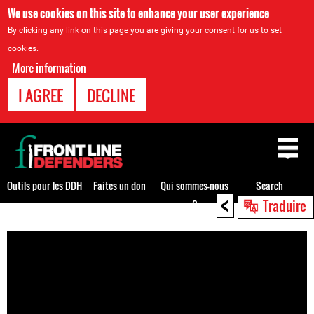
We use cookies on this site to enhance your user experience
By clicking any link on this page you are giving your consent for us to set
cookies.
More information
I AGREE
DECLINE
Back
to
top
Outils pour les DDH
Faites un don
Qui sommes-nous
Search
<
Traduire
?
Back
to
top