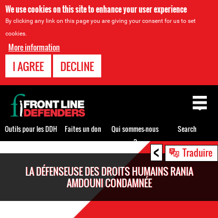
We use cookies on this site to enhance your user experience
By clicking any link on this page you are giving your consent for us to set
cookies.
More information
I AGREE
DECLINE
Back
to
top
Outils pour les DDH
Faites un don
Qui sommes-nous
Search
?
<
Back
Traduire
to
LA DÉFENSEUSE DES DROITS HUMAINS RANIA
top
AMDOUNI CONDAMNÉE