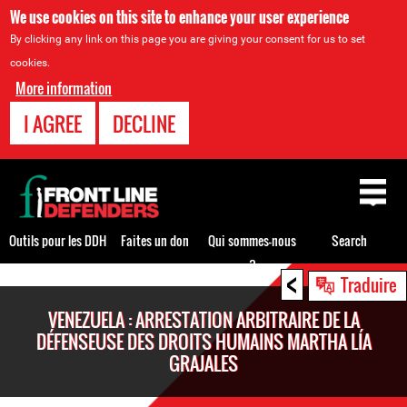
We use cookies on this site to enhance your user experience
By clicking any link on this page you are giving your consent for us to set
cookies.
More information
I AGREE
DECLINE
Back
to
top
Outils pour les DDH
Faites un don
Qui sommes-nous
Search
?
<
Back
Traduire
to
VENEZUELA : ARRESTATION ARBITRAIRE DE LA
top
DÉFENSEUSE DES DROITS HUMAINS MARTHA LÍA
GRAJALES