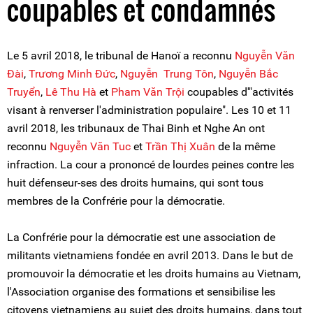
coupables et condamnés
Le 5 avril 2018, le tribunal de Hanoï a reconnu
Nguyễn Văn
Đài
,
Trương Minh Đức
,
Nguyễn Trung Tôn
,
Nguyễn Bắc
Truyển
,
Lê Thu Hà
et
Pham Văn Trội
coupables d'"activités
visant à renverser l'administration populaire". Les 10 et 11
avril 2018, les tribunaux de Thai Binh et Nghe An ont
reconnu
Nguyễn Văn Tuc
et
Trần Thị Xuân
de la même
infraction. La cour a prononcé de lourdes peines contre les
huit défenseur-ses des droits humains, qui sont tous
membres de la Confrérie pour la démocratie.
La Confrérie pour la démocratie est une association de
militants vietnamiens fondée en avril 2013. Dans le but de
promouvoir la démocratie et les droits humains au Vietnam,
l'Association organise des formations et sensibilise les
citoyens vietnamiens au sujet des droits humains, dans tout