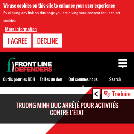
We use cookies on this site to enhance your user experience
By clicking any link on this page you are giving your consent for us to set
cookies.
More information
I AGREE
DECLINE
Back
to
top
Outils pour les DDH
Faites un don
Qui sommes-nous
Search
?
<
Back
Traduire
to
TRUONG MINH DUC ARRÊTÉ POUR ACTIVITÉS
top
CONTRE L'ÉTAT