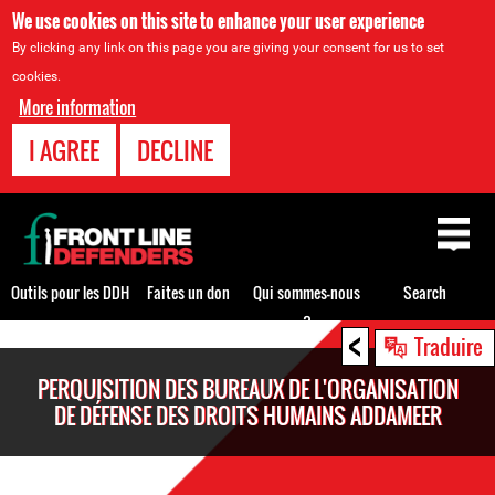
We use cookies on this site to enhance your user experience
By clicking any link on this page you are giving your consent for us to set
cookies.
More information
I AGREE
DECLINE
Back
to
top
Outils pour les DDH
Faites un don
Qui sommes-nous
Search
?
<
Back
Traduire
to
PERQUISITION DES BUREAUX DE L'ORGANISATION
top
DE DÉFENSE DES DROITS HUMAINS ADDAMEER