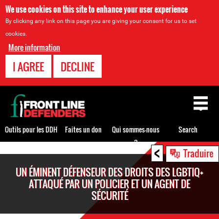
We use cookies on this site to enhance your user experience
By clicking any link on this page you are giving your consent for us to set
cookies.
More information
I AGREE
DECLINE
Back
to
top
Outils pour les DDH
Faites un don
Qui sommes-nous
Search
?
<
Back
Traduire
to
UN ÉMINENT DÉFENSEUR DES DROITS DES LGBTIQ+
top
ATTAQUÉ PAR UN POLICIER ET UN AGENT DE
SÉCURITÉ