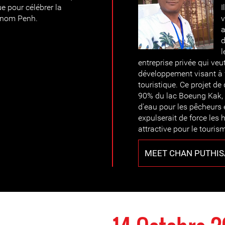
e pour célébrer la
I
Phnom Penh.
v
a
d
l
entreprise privée qui ve
développement visant à f
touristique. Ce projet d
90% du lac Boeung Kak, 
d'eau pour les pêcheurs e
expulserait de force les 
attractive pour le touris
MEET CHAN PUTHIS