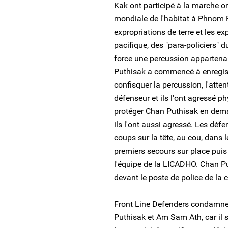
Kak ont participé à la marche or
mondiale de l'habitat à Phnom P
expropriations de terre et les e
pacifique, des "para-policiers" 
force une percussion appartena
Puthisak a commencé à enregistre
confisquer la percussion, l'atten
défenseur et ils l'ont agressé
protéger Chan Puthisak en deman
ils l'ont aussi agressé. Les déf
coups sur la tête, au cou, dans le
premiers secours sur place pui
l'équipe de la LICADHO. Chan P
devant le poste de police de 
Front Line Defenders condamne 
Puthisak et Am Sam Ath, car il 