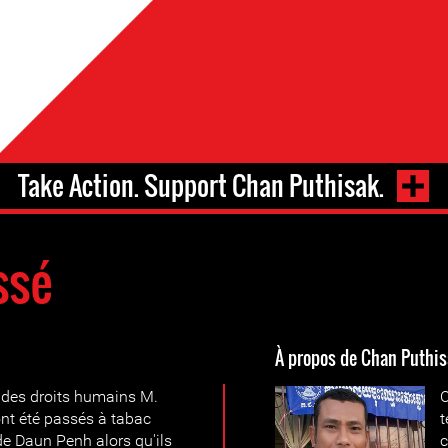
Take Action. Support Chan Puthisak.
ssé
À propos de Chan Puthis
 des droits humains M.
C
nt été passés à tabac
t
 de Daun Penh alors qu'ils
c