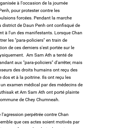
ganisée à l'occasion de la journée
enh, pour protester contre les
xpulsions forcées. Pendant la marche
du district de Daun Penh ont confisqué de
nt à l'un des manifestants. Lorsque Chan
r les "para-policiers" en train de
tion de ces derniers s'est portée sur le
 physiquement. Am Sam Ath a tenté de
dant aux "para-policiers" d'arrêter, mais
enseurs des droits humains ont reçu des
 dos et à la poitrine. Ils ont reçu les
s un examen médical par des médecins de
uthisak et Am Sam Ath ont porté plainte
la commune de Chey Chumneah.
l'agression perpétrée contre Chan
semble que ces actes soient motivés par