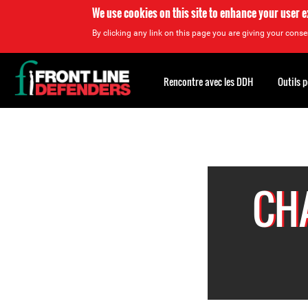
We use cookies on this site to enhance your user 
By clicking any link on this page you are giving your consen
Back
to
Rencontre avec les DDH
Outils 
top
Back
to
top
CH