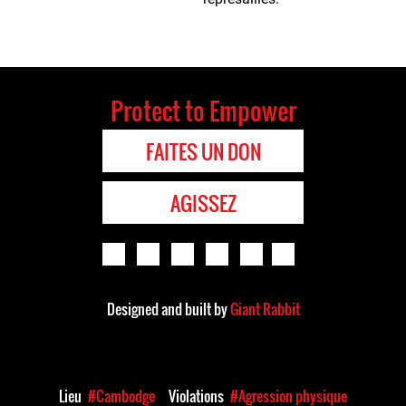
Protect to Empower
FAITES UN DON
AGISSEZ
Designed and built by
Giant Rabbit
Lieu
#Cambodge
Violations
#Agression physique