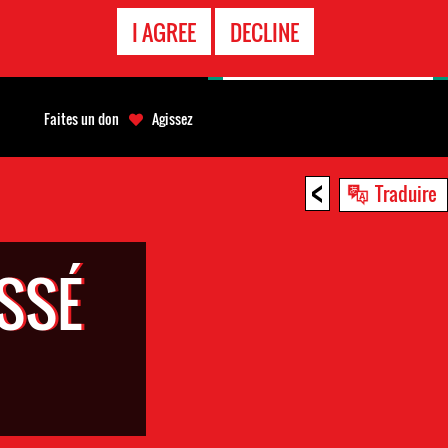
APPEL
I AGREE
DECLINE
D'URGENCE
Faites un don
Agissez
<
Traduire
SSÉ