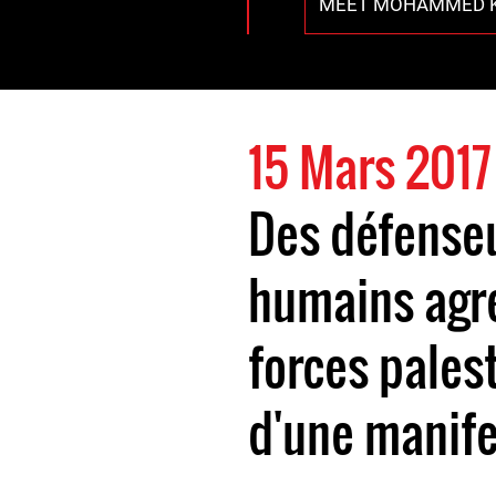
MEET MOHAMMED K
15 Mars 2017
Des défenseu
humains agre
forces pales
d'une manife