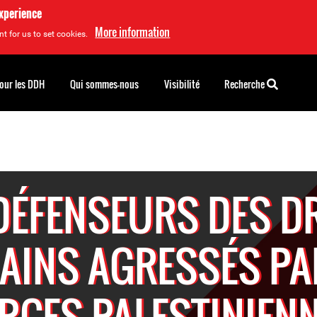
experience
More information
t for us to set cookies.
pour les DDH
Qui sommes-nous
Visibilité
Recherche
DÉFENSEURS DES D
INS AGRESSÉS PA
RCES PALESTINIEN