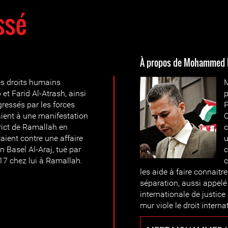
ssé
À propos de Mohammed 
es droits humains
 Farid Al-Atrash, ainsi
p
ressés par les forces
P
paient à une manifestation
C
trict de Ramallah en
c
aient contre une affaire
u
n Basel Al-Araj, tué par
c
017 chez lui à Ramallah.
c
les aide à faire connaitre
séparation, aussi appelé
internationale de justic
mur viole le droit interna