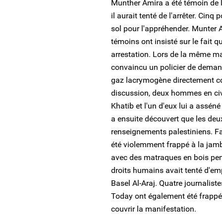
Munther Amira a été témoin de l
il aurait tenté de l'arrêter. Cinq
sol pour l'appréhender. Munter A
témoins ont insisté sur le fait q
arrestation. Lors de la même 
convaincu un policier de demande
gaz lacrymogène directement co
discussion, deux hommes en c
Khatib et l'un d'eux lui a assén
a ensuite découvert que les de
renseignements palestiniens. Far
été violemment frappé à la jambe
avec des matraques en bois pen
droits humains avait tenté d'emp
Basel Al-Araj. Quatre journalist
Today ont également été frappés
couvrir la manifestation.