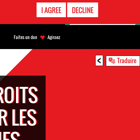
APPEL
I AGREE
DECLINE
D'URGENCE
Faites un don
Agissez
<
Traduire
ROITS
R LES
NES