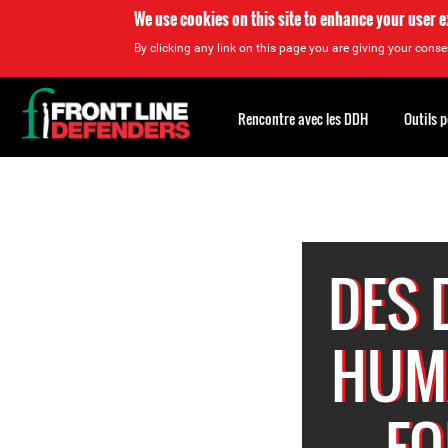
We use cookies on this site to enhance your user 
By clicking any link on this page you are giving your consen
Back
to
Rencontre avec les DDH
Outils 
top
Back
to
top
DES 
HUMA
FO