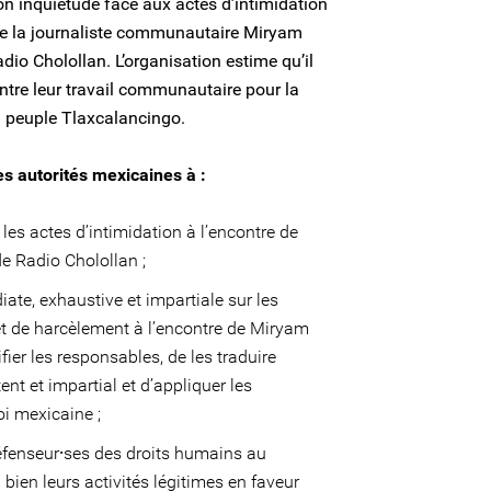
n inquiétude face aux actes d’intimidation
 de la journaliste communautaire Miryam
adio Cholollan. L’organisation estime qu’il
contre leur travail communautaire pour la
du peuple Tlaxcalancingo.
es autorités mexicaines à :
s actes d’intimidation à l’encontre de
e Radio Cholollan ;
te, exhaustive et impartiale sur les
t de harcèlement à l’encontre de Miryam
ifier les responsables, de les traduire
nt et impartial et d’appliquer les
oi mexicaine ;
défenseur⸱ses des droits humains au
ien leurs activités légitimes en faveur