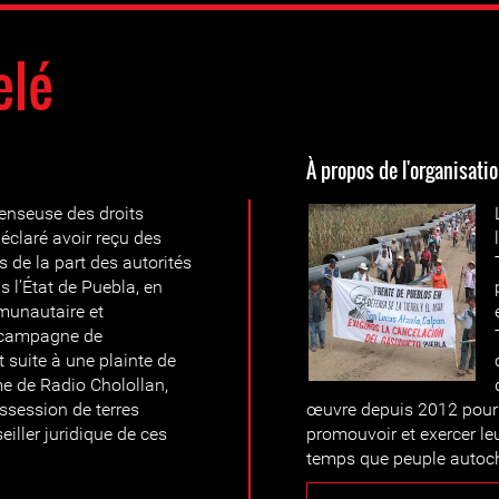
elé
À propos de l'organisati
éfenseuse des droits
claré avoir reçu des
 de la part des autorités
 l’État de Puebla, en
mmunautaire et
a campagne de
nt suite à une plainte de
e de Radio Cholollan,
ssession de terres
œuvre depuis 2012 pour l
iller juridique de ces
promouvoir et exercer leu
temps que peuple autoc