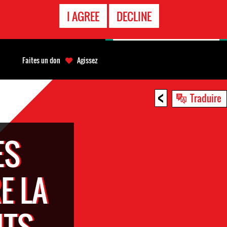
APPEL
I AGREE
DECLINE
D'URGENCE
Faites un don
Agissez
<
Traduire
ES
E LA
ITS