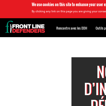
We use cookies on this site to enhance your user 
By clicking any link on this page you are giving your consen
Back
to
Rencontre avec les DDH
Outils 
top
Back
to
top
N
D’I
DÉ