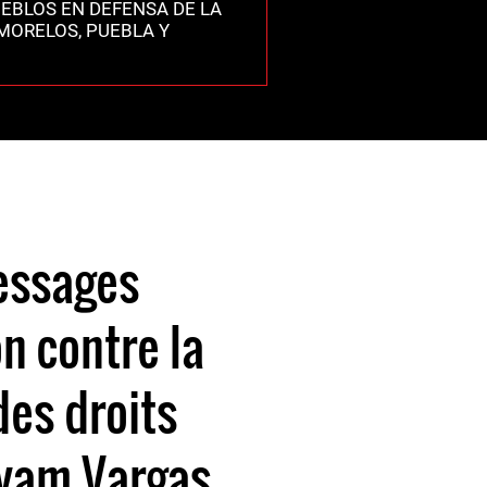
EBLOS EN DEFENSA DE LA
 MORELOS, PUEBLA Y
5
essages
n contre la
es droits
yam Vargas