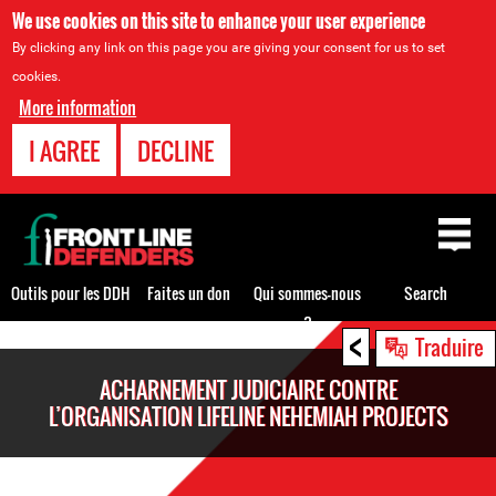
We use cookies on this site to enhance your user experience
By clicking any link on this page you are giving your consent for us to set
cookies.
More information
I AGREE
DECLINE
Back
to
top
Outils pour les DDH
Faites un don
Qui sommes-nous
Search
?
<
Back
Traduire
to
ACHARNEMENT JUDICIAIRE CONTRE
top
L’ORGANISATION LIFELINE NEHEMIAH PROJECTS