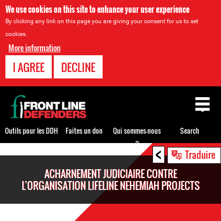
We use cookies on this site to enhance your user experience
By clicking any link on this page you are giving your consent for us to set
cookies.
More information
I AGREE
DECLINE
Back
to
top
Outils pour les DDH
Faites un don
Qui sommes-nous
Search
?
<
Back
Traduire
to
ACHARNEMENT JUDICIAIRE CONTRE
top
L’ORGANISATION LIFELINE NEHEMIAH PROJECTS