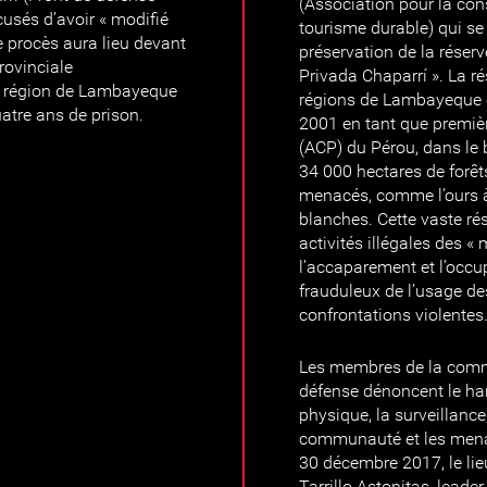
(Association pour la cons
usés d’avoir « modifié
tourisme durable) qui se
e procès aura lieu devant
préservation de la réser
rovinciale
Privada Chaparrí ». La ré
a région de Lambayeque
régions de Lambayeque e
atre ans de prison.
2001 en tant que premiè
(ACP) du Pérou, dans le 
34 000 hectares de forêt
menacés, comme l’ours à 
blanches. Cette vaste ré
activités illégales des «
l’accaparement et l’occu
frauduleux de l’usage des
confrontations violentes
Les membres de la commu
défense dénoncent le har
physique, la surveillance,
communauté et les mena
30 décembre 2017, le li
Tarrillo Astonitas, leade