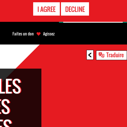
APPEL
I AGREE
DECLINE
D'URGENCE
Faites un don
Agissez
<
Traduire
LES
ES
ES