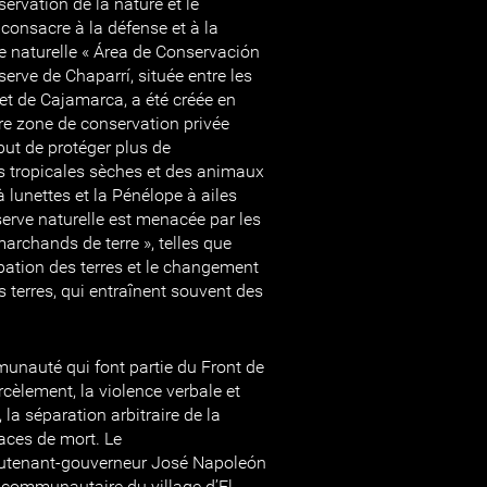
ervation de la nature et le
 consacre à la défense et à la
ve naturelle « Área de Conservación
serve de Chaparrí, située entre les
t de Cajamarca, a été créée en
re zone de conservation privée
but de protéger plus de
s tropicales sèches et des animaux
lunettes et la Pénélope à ailes
serve naturelle est menacée par les
 marchands de terre », telles que
pation des terres et le changement
 terres, qui entraînent souvent des
.
nauté qui font partie du Front de
cèlement, la violence verbale et
 la séparation arbitraire de la
ces de mort. Le
eutenant-gouverneur José Napoleón
r communautaire du village d’El