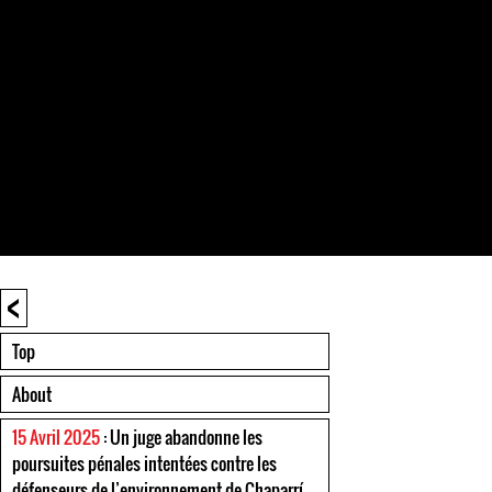
<
Top
About
15 Avril 2025
: Un juge abandonne les
poursuites pénales intentées contre les
défenseurs de l’environnement de Chaparrí