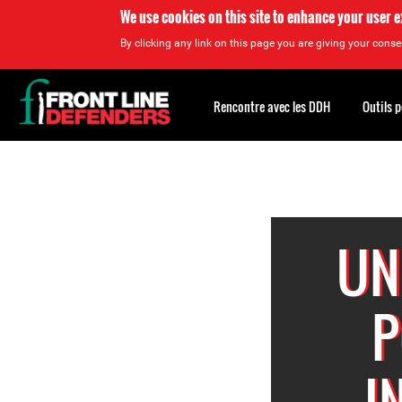
We use cookies on this site to enhance your user 
By clicking any link on this page you are giving your consen
Back
to
Rencontre avec les DDH
Outils 
top
Back
to
top
UN
P
I