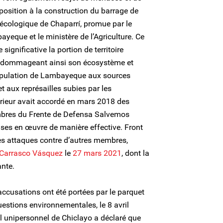
pposition à la construction du barrage de
 écologique de Chaparrí, promue par le
eque et le ministère de l’Agriculture. Ce
 significative la portion de territoire
, endommageant ainsi son écosystème et
 population de Lambayeque aux sources
et aux représailles subies par les
térieur avait accordé en mars 2018 des
bres du Frente de Defensa Salvemos
ises en œuvre de manière effective. Front
es attaques contre d’autres membres,
 Carrasco Vásquez
le
27 mars 2021
, dont la
ante.
accusations ont été portées par le parquet
uestions environnementales, le 8 avril
l unipersonnel de Chiclayo a déclaré que