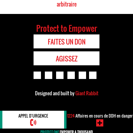
arbitraire
Protect to Empower
FAITES UN DON
AGISSEZ
Designed and built by
Giant Rabbit
APPEL D'URGENCE
1224
Affaires en cours de DDH en danger
PROTECT ONE
EMPOWER A THOUSAND