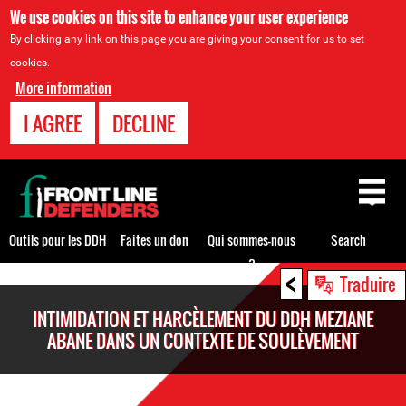
We use cookies on this site to enhance your user experience
By clicking any link on this page you are giving your consent for us to set
cookies.
More information
I AGREE
DECLINE
Back
to
top
Outils pour les DDH
Faites un don
Qui sommes-nous
Search
?
<
Back
Traduire
to
INTIMIDATION ET HARCÈLEMENT DU DDH MEZIANE
top
ABANE DANS UN CONTEXTE DE SOULÈVEMENT