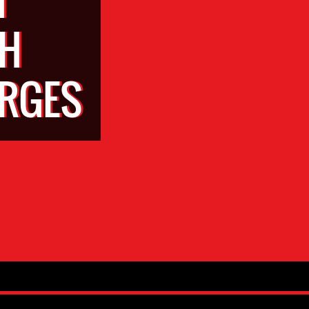
AH
ARGES