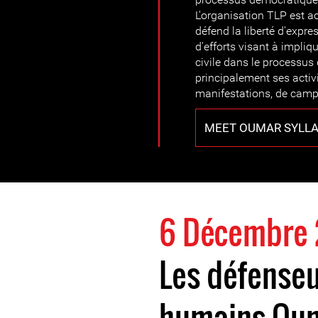
L'organisation TLP est a
défend la liberté d'expre
d'efforts visant à impliq
civile dans le processus
principalement ses activi
manifestations, de camp
MEET OUMAR SYLL
6 Décembre
Les défenseu
humains Oum