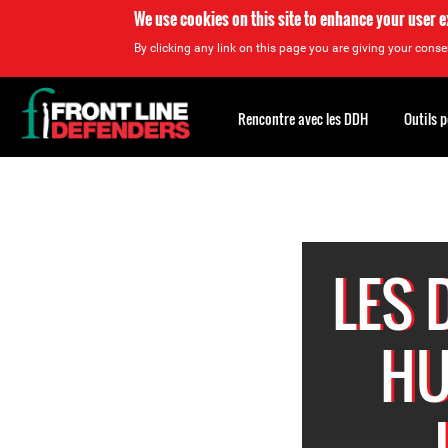
We use cookies on this site to enhance your user 
By clicking any link on this page you are giving your consen
Back
to
Rencontre avec les DDH
Outils 
top
Back
to
top
LES 
HU