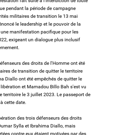
estation fait suite à l'interdiction de toute
ique pendant la période de campagne
ités militaires de transition le 13 mai
ncé le leadership et le pouvoir de la
 à une manifestation pacifique pour les
2022, exigeant un dialogue plus inclusif
vernement.
s défenseurs des droits de l'Homme ont été
res de transition de quitter le territoire
a Diallo ont été empêchés de quitter le
ur libération et Mamadou Billo Bah s'est vu
e territoire le 3 juillet 2023. Le passeport de
à cette date.
bération des trois défenseurs des droits
mar Sylla et Ibrahima Diallo, mais
rtées contre eux étaient motivées par des