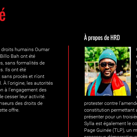
é
À propos de HRD
s droits humains Oumar
Billo Bah ont été
es, sans formalités de
. Ils ont été
 sans procès et n'ont
 À l'origine, les autorités
ion à l'engagement des
 cesser leur activité.
enseurs des droits de
protester contre l'amend
tte offre.
constitution permettant
présenter pour un trois
Sylla est également le c
Page Guinée (TLP), un 
processus démocratiques 