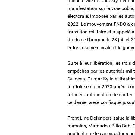
prison civile de Conakry. Leur arr
manifestation sur la voie publ
électorale, imposée par les autor
2022. Le mouvement FNDC a déno
transition militaire et a appelé
droits de l'homme le 28 juillet 
entre la société civile et le gou
Suite à leur libération, les troi
empêchés par les autorités militai
Guinéen. Oumar Sylla et Ibrahim
territoire en juin 2023 après le
refuser l'autorisation de quitter l
ce dernier a été confisqué jusqu'
Front Line Defenders salue la li
humains, Mamadou Billo Bah, Ou
soutient que les accusations po