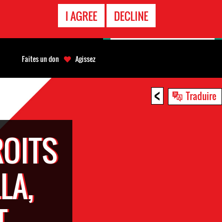
APPEL
I AGREE
DECLINE
D'URGENCE
Faites un don
Agissez
<
Traduire
ROITS
LA,
T