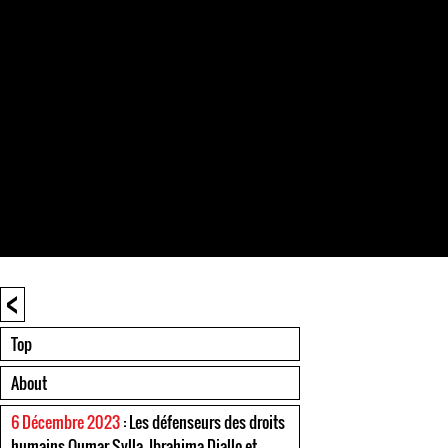
<
Top
About
6 Décembre 2023
: Les défenseurs des droits
humains Oumar Sylla, Ibrahima Diallo et