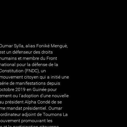
Oumar Sylla, alias Foniké Menguè,
est un défenseur des droits
humains et membre du Front
national pour la défense de la
Constitution (FNDC), un
mouvement citoyen qui a initié une
série de manifestations depuis
octobre 2019 en Guinée pour
ement ou l'adoption d'une nouvelle
 au président Alpha Condé de se
ième mandat présidentiel. Oumar
oordinateur adjoint de Tournons La
mouvement promouvant les
et la participation citoyenne.