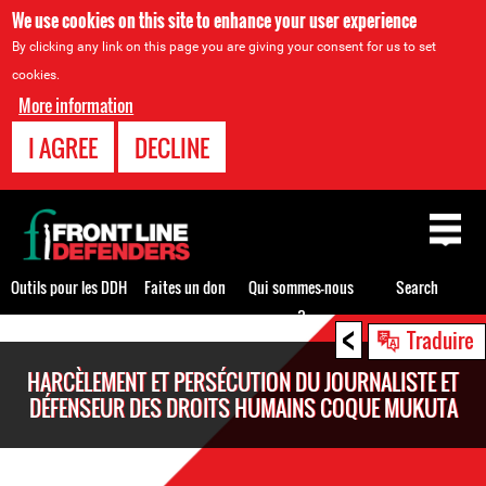
We use cookies on this site to enhance your user experience
By clicking any link on this page you are giving your consent for us to set
cookies.
More information
I AGREE
DECLINE
Back
to
top
Outils pour les DDH
Faites un don
Qui sommes-nous
Search
?
<
Back
Traduire
to
HARCÈLEMENT ET PERSÉCUTION DU JOURNALISTE ET
top
DÉFENSEUR DES DROITS HUMAINS COQUE MUKUTA