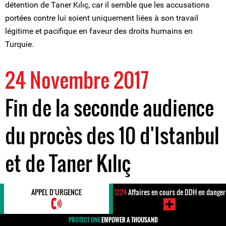
détention de Taner Kılıç, car il semble que les accusations
portées contre lui soient uniquement liées à son travail
légitime et pacifique en faveur des droits humains en
Turquie.
24 Novembre 2017
Fin de la seconde audience
du procès des 10 d'Istanbul
et de Taner Kılıç
APPEL D'URGENCE
1224
Affaires en cours de DDH en danger
Le 22 novembre 2017, la seconde audience du procès des
défenseur-ses des droits humains appelés les
10 d'Istanbul
,
PROTECT ONE
EMPOWER A THOUSAND
ainsi que le président d'Amnesty International Turquie, Taner