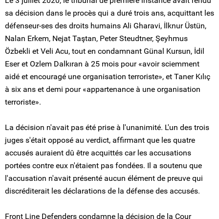
Le 3 juillet 2020, le tribunal de première instance avait rendu
sa décision dans le procès qui a duré trois ans, acquittant les
défenseur-ses des droits humains Ali Gharavi, İlknur Üstün,
Nalan Erkem, Nejat Taştan, Peter Steudtner, Şeyhmus
Özbekli et Veli Acu, tout en condamnant Günal Kursun, İdil
Eser et Ozlem Dalkıran à 25 mois pour «avoir sciemment
aidé et encouragé une organisation terroriste», et Taner Kılıç
à six ans et demi pour «appartenance à une organisation
terroriste».
La décision n'avait pas été prise à l'unanimité. L'un des trois
juges s'était opposé au verdict, affirmant que les quatre
accusés auraient dû être acquittés car les accusations
portées contre eux n'étaient pas fondées. Il a soutenu que
l'accusation n'avait présenté aucun élément de preuve qui
discréditerait les déclarations de la défense des accusés.
Front Line Defenders condamne la décision de la Cour