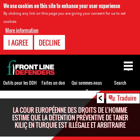
We use cookies on this site to enhance your user experience
By clicking any link on this page you are giving your consent for us to set
cookies.
More information
I AGREE
DECLINE
Back
to
top
Outils pour les DDH
Faites un don
Qui sommes-nous
Search
?
<
Back
Traduire
to
LA COUR EUROPÉENNE DES DROITS DE L’HOMME
top
ESTIME QUE LA DÉTENTION PRÉVENTIVE DE TANER
KILIÇ EN TURQUIE EST ILLÉGALE ET ARBITRAIRE