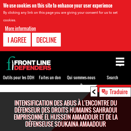
We use cookies on this site to enhance your user experience
By clicking any link on this page you are giving your consent for us to set
cookies.
More information
I AGREE
DECLINE
Back
to
top
Outils pour les DDH
Faites un don
Qui sommes-nous
Search
?
<
Back
Traduire
to
INTENSIFICATION DES ABUS À L'ENCONTRE DU
top
DÉFENSEUR DES DROITS HUMAINS SAHRAOUI
EMPRISONNÉ EL HUSSEIN AMAADOUR ET DE LA
DÉFENSEUSE SOUKAINA AMAADOUR