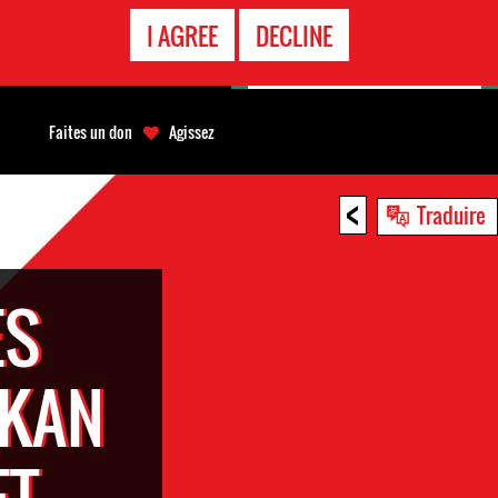
APPEL
I AGREE
DECLINE
D'URGENCE
Faites un don
Agissez
<
Traduire
ES
EKAN
ET