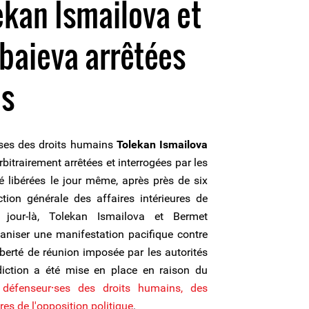
kan Ismailova et
baieva arrêtées
es
ses des droits humains
Tolekan Ismailova
rbitrairement arrêtées et interrogées par les
té libérées le jour même, après près de six
tion générale des affaires intérieures de
 jour-là, Tolekan Ismailova et Bermet
aniser une manifestation pacifique contre
 liberté de réunion imposée par les autorités
rdiction a été mise en place en raison du
défenseur⸱ses des droits humains, des
es de l'opposition politique
.