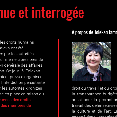
ue et interrogée
À propos de Tolekan Isma
des droits humains
aieva ont été
es par les autorités
 jour même, après près de
on générale des affaires
an. Ce jour-là, Tolekan
ient prévu d'organiser
l'interdiction persistante
 les autorités kirghizes
droit du travail et du droi
ise en place en raison du
la transparence budgét
ur⸱ses des droits
aussi pour la promotion
et des membres de
travail des défenseur·se
la culture et de l'art.
engagé dans l'organisati