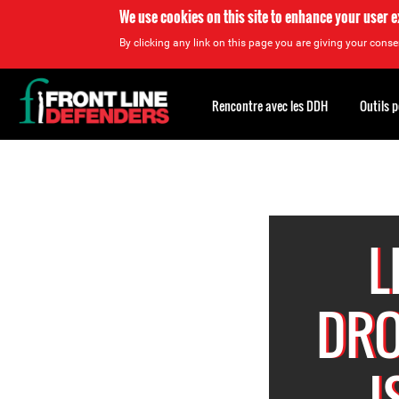
We use cookies on this site to enhance your user 
By clicking any link on this page you are giving your consen
Back
to
Rencontre avec les DDH
Outils 
top
Back
to
top
L
DRO
I