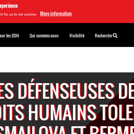
experience
More information
t for us to set cookies.
pour les DDH
Qui sommes-nous
Visibilité
Recherche
ES DÉFENSEUSES D
ITS HUMAINS TOL
SMAILOVA ET BERM