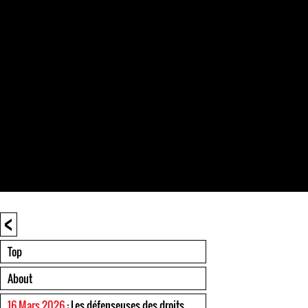
<
Top
About
16 Mars 2026
: Les défenseuses des droits