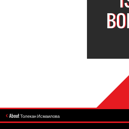
BO
About Толекан Исмаилова