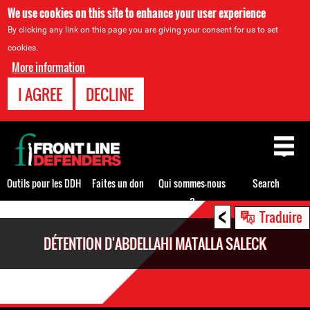
We use cookies on this site to enhance your user experience
By clicking any link on this page you are giving your consent for us to set
cookies.
More information
I AGREE
DECLINE
Back
to
top
Outils pour les DDH
Faites un don
Qui sommes-nous
Search
?
<
Back
Traduire
to
DÉTENTION D'ABDELLAHI MATALLA SALECK
top