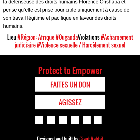
la défenseuse des droits humains Florence Orishaba et
pense qu’elle est prise pour cible uniquement à cause de
son travail légitime et pacifique en faveur des droits
humains.
Lieu
#Région: Afrique
#Ouganda
Violations
#Acharnement
judiciaire
#Violence sexuelle / Harcèlement sexuel
Protect to Empower
FAITES UN DON
AGISSEZ
Designed and built by
Giant Rabbit