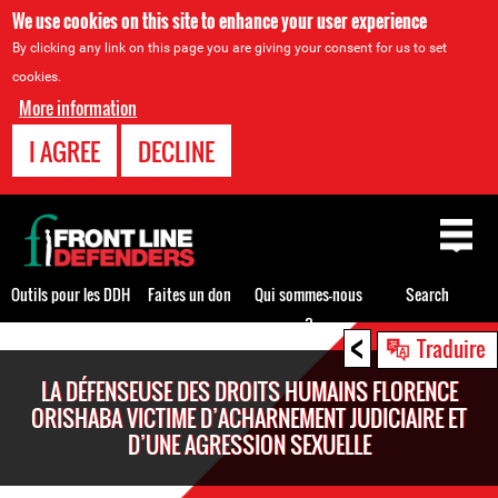
We use cookies on this site to enhance your user experience
By clicking any link on this page you are giving your consent for us to set
cookies.
More information
I AGREE
DECLINE
Back
to
top
Outils pour les DDH
Faites un don
Qui sommes-nous
Search
?
<
Back
Traduire
to
LA DÉFENSEUSE DES DROITS HUMAINS FLORENCE
top
ORISHABA VICTIME D’ACHARNEMENT JUDICIAIRE ET
D’UNE AGRESSION SEXUELLE