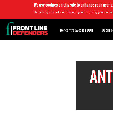
We use cookies on this site to enhance your user 
By clicking any link on this page you are giving your consen
Back
to
Rencontre avec les DDH
Outils 
top
Back
to
top
ANT