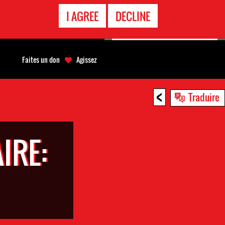
APPEL
I AGREE
DECLINE
D'URGENCE
Faites un don
Agissez
<
Traduire
IRE: