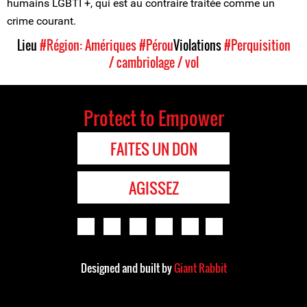
humains LGBTI +, qui est au contraire traitée comme un
crime courant.
Lieu
#Région: Amériques
#Pérou
Violations
#Perquisition
/ cambriolage / vol
Protect to Empower
FAITES UN DON
AGISSEZ
Designed and built by
Giant Rabbit