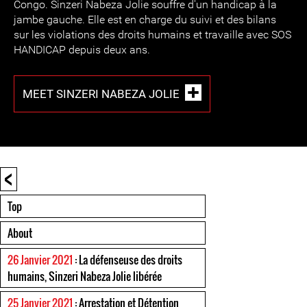
Congo. Sinzeri Nabeza Jolie souffre d'un handicap à la
jambe gauche. Elle est en charge du suivi et des bilans
sur les violations des droits humains et travaille avec SOS
HANDICAP depuis deux ans.
MEET SINZERI NABEZA JOLIE
<
Top
About
26 Janvier 2021
: La défenseuse des droits
humains, Sinzeri Nabeza Jolie libérée
25 Janvier 2021
: Arrestation et Détention