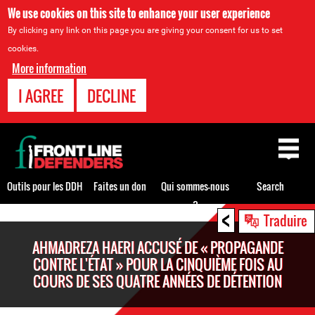
We use cookies on this site to enhance your user experience
By clicking any link on this page you are giving your consent for us to set
cookies.
More information
I AGREE
DECLINE
Back
to
top
Outils pour les DDH
Faites un don
Qui sommes-nous
Search
?
<
Back
Traduire
to
AHMADREZA HAERI ACCUSÉ DE « PROPAGANDE
top
CONTRE L'ÉTAT » POUR LA CINQUIÈME FOIS AU
COURS DE SES QUATRE ANNÉES DE DÉTENTION