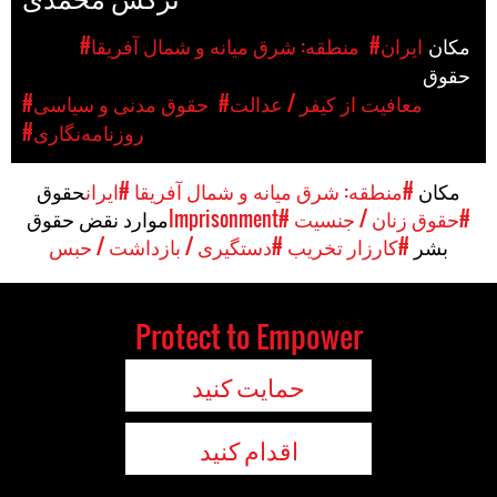
مکان
#ایران
#منطقه: شرق میانه و شمال آفریقا
حقوق
#معافیت از کیفر / عدالت
#حقوق مدنی و سیاسی
#روزنامه‌نگاری
مکان
#منطقه: شرق میانه و شمال آفریقا
#ایران
حقوق
#حقوق زنان / جنسیت
#Imprisonment
موارد نقض حقوق
بشر
#کارزار تخریب
#دستگیری / بازداشت / حبس
Protect to Empower
حمایت کنید
اقدام کنید