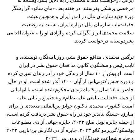
ایرانی درخواست کنند تا محمدی را به دلایل بشردوستانه به
مرخصی پزشکی بفرستند. در هفته بعد، «مای ساتو» گزارشگر
ویژه جدید سازمان ملل در امور ایران و همچنین هیئت
حقیقت‌یاب سازمان ملل درباره ایران، نسبت به وضعیت
سلامت محمدی ابراز نگرانی کرده و آزادی او را به‌عنوان اقدامی
بشردوستانه درخواست کردند.
نرگس محمدی، مدافع حقوق بشر، روزنامه‌نگار، نویسنده، و
نایب‌رئیس و سخنگوی کانون مدافعان حقوق بشر در ایران
است. او بیش از ۱۰ سال از زندگی خود را در زندان سپری کرده
و دوره حبس کنونی‌اش از آبان ۱۴۰۰ آغاز شده است. او در حال
حاضر به ۱۳ سال و ۹ ماه زندان محکوم شده است، با اتهاماتی
از جمله «فعالیت تبلیغی علیه نظام» و «اجتماع و تبانی علیه
امنیت کشور». محمدی تاکنون جوایز بین‌المللی متعددی را برای
مبارزه خستگی‌ناپذیر خود در راه حقوق بشر دریافت کرده است،
از جمله جایزه نوبل صلح ۲۰۲۳، جایزه جهانی آزادی مطبوعات
یونسکو/گی‌یرمو کانو ۲۰۲۳، جایزه آزادی نگارش پن/باربی ۲۰۲۳
و جایزه شجاعت خبرنگاران بدون مرز ۲۰۲۲.