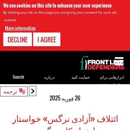
We use cookies on this site to enhance your user experience
By clicking any link on this page you are giving your consent for us to set
cookies.
More information
DECLINE
I AGREE
Back
to
top
ابزارهایی برای
حمایت کنید
درباره
Search
مدافعان حقوق
<
Back
ترجمه
بشر
to
26 فِورِیه 2025
top
ائتلاف «آزادی نرگس» خواستار