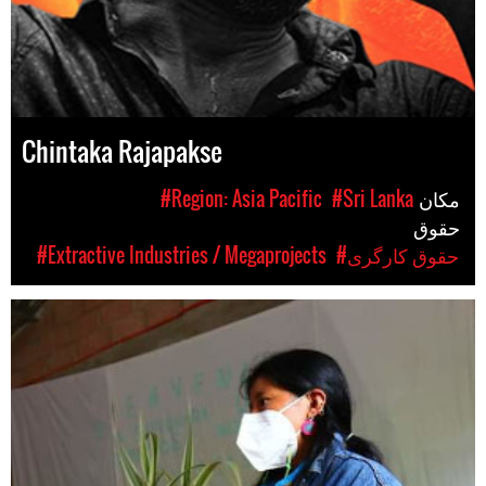
Chintaka Rajapakse
مکان
#Sri Lanka
#Region: Asia Pacific
حقوق
#حقوق کارگری
#Extractive Industries / Megaprojects