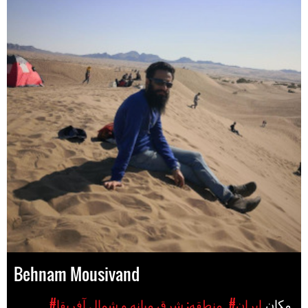
Behnam Mousivand
مکان
#ایران
#منطقه: شرق میانه و شمال آفریقا