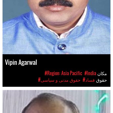
Vipin Agarwal
مکان
#India
#Region: Asia Pacific
حقوق
#فساد
#حقوق مدنی و سیاسی