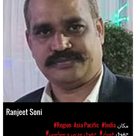
Ranjeet Soni
مکان
#India
#Region: Asia Pacific
حقوق
#فساد
#حقوق مدنی و سیاسی