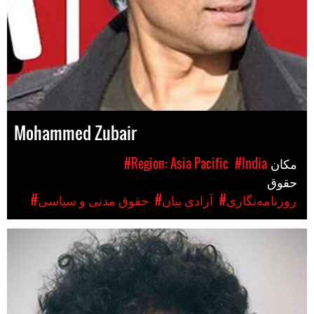
Mohammed Zubair
مکان
#India
#Region: Asia Pacific
حقوق
#روزنامه‌نگاری
#آزادی بیان
#حقوق مدنی و سیاسی