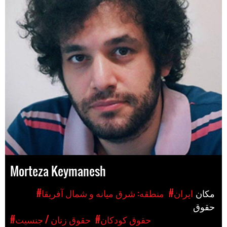
Morteza Keymanesh
مکان
#ایران
#منطقه: شرق میانه و شمال آفریقا
حقوق
#حقوق کودکان
#حقوق زنان / جنسیت