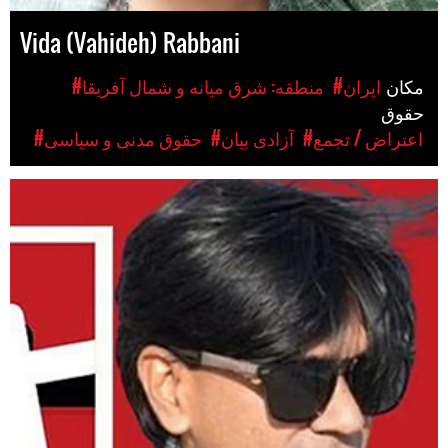
Vida (Vahideh) Rabbani
مکان
#ایران
#منطقه: شرق میانه و شمال آفریقا
حقوق
#اعتراض / تجمع
#آزادی بیان
#حقوق مدنی و سیاسی