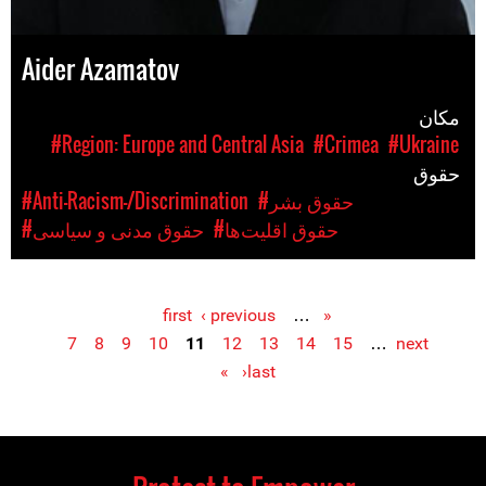
Aider Azamatov
مکان
#Region: Europe and Central Asia
#Crimea
#Ukraine
حقوق
#حقوق بشر
#Anti-Racism-/Discrimination
#حقوق اقلیت‌ها
#حقوق مدنی و سیاسی
‹ previous
…
« first
Pages
7
8
9
10
11
12
13
14
15
…
next
›
last »