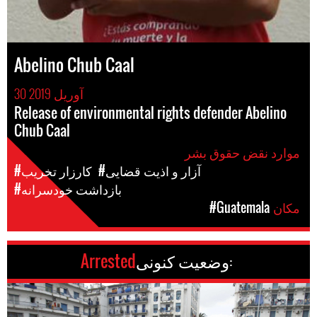
Abelino Chub Caal
30 آوریل 2019
Release of environmental rights defender Abelino
Chub Caal
موارد نقض حقوق بشر
#آزار و اذیت قضایی
#کارزار تخریب
#بازداشت خودسرانه
مکان
#Guatemala
وضعیت کنونی:
Arrested