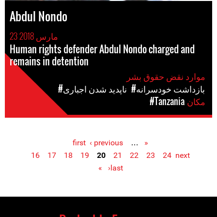
Abdul Nondo
23 مارس 2018
Human rights defender Abdul Nondo charged and
remains in detention
موارد نقض حقوق بشر
#بازداشت خودسرانه
#ناپدید شدن اجباری
مکان
#Tanzania
‹ previous
…
« first
Pages
16
17
18
19
20
21
22
23
24
next
›
last »