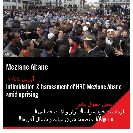
Meziane Abane
16 آوریل 2019
Intimidation & harassment of HRD Meziane Abane
amid uprising
موارد نقض حقوق بشر
#بازداشت خودسرانه
#آزار و اذیت قضایی
مکان
#Algeria
#منطقه: شرق میانه و شمال آفریقا