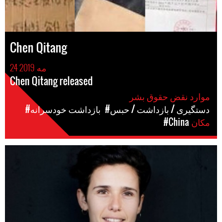
Chen Qitang
24 مه 2019
Chen Qitang released
موارد نقض حقوق بشر
#دستگیری / بازداشت / حبس
#بازداشت خودسرانه
مکان
#China