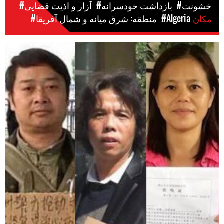
#خشونت
#بازداشت خودسرانه
#آزار و اذیت قضایی
مکان
#Algeria
#منطقه: شرق میانه و شمال آفریقا