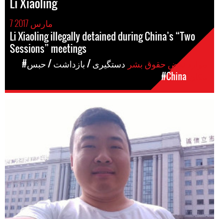
Li Xiaoling
7 مارس 2017
Li Xiaoling illegally detained during China’s “Two
Sessions” meetings
موارد نقض حقوق بشر
#دستگیری / بازداشت / حبس
مکان
#China