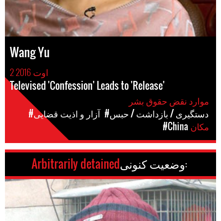
Wang Yu
2 اوت 2016
Televised 'Confession' Leads to 'Release'
موارد نقض حقوق بشر
#دستگیری / بازداشت / حبس
#آزار و اذیت قضایی
مکان
#China
وضعیت کنونی:
Arbitrarily detained