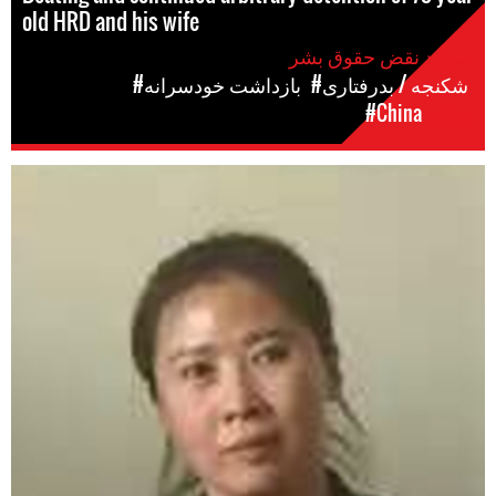
old HRD and his wife
موارد نقض حقوق بشر
#شکنجه / بدرفتاری
#بازداشت خودسرانه
مکان
#China