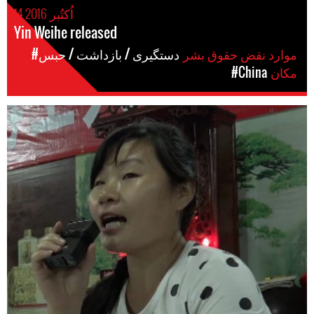
14 اُکتُبر 2016
Yin Weihe released
موارد نقض حقوق بشر
#دستگیری / بازداشت / حبس
مکان
#China