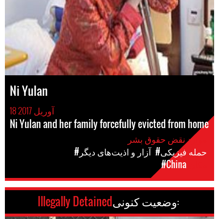
Ni Yulan
18 آوریل 2017
Ni Yulan and her family forcefully evicted from home
موارد نقض حقوق بشر
#حمله فیزیکی
#آزار و اذیت‌های دیگر
مکان
#China
وضعیت کنونی:
Illegally Detained