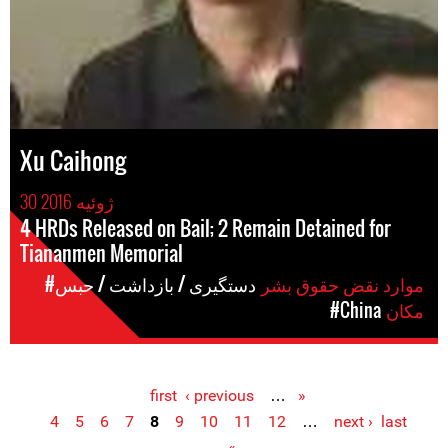
Xu Caihong
30 ژوئیه 2016
4 HRDs Released on Bail; 2 Remain Detained for
Tiananmen Memorial
موارد نقض حقوق بشر
#دستگیری / بازداشت / حبس
مکان
#China
‹ previous
…
« first
Pages
4
5
6
7
8
9
10
11
12
…
next ›
last
»