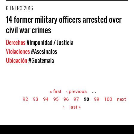
6 ENERO 2016
14 former military officers arrested over
civil war crimes
Derechos
#Impunidad / Justicia
Violaciones
#Asesinatos
Ubicación
#Guatemala
« first
‹ previous
…
92
93
94
95
96
97
98
99
100
next
Pages
›
last »