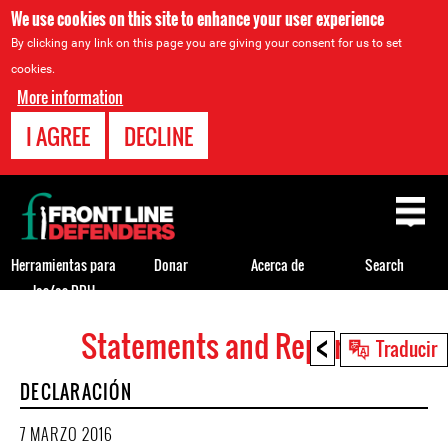
We use cookies on this site to enhance your user experience
By clicking any link on this page you are giving your consent for us to set
cookies.
More information
I AGREE
DECLINE
Back
to
top
Herramientas para
Donar
Acerca de
Search
los/as DDH
<
Statements and Reports
Back
Traducir
to
DECLARACIÓN
top
7 MARZO 2016