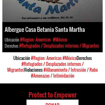
Albergue Casa Betania Santa Martha
Ubicación
#Region: Americas
#México
Derechos
#Refugiados / Desplazados internos / Migrantes
Ubicación
#Region: Americas
#México
Derechos
#Refugiados / Desplazados internos /
Migrantes
Violaciones
#Allanamiento / Intrusión / Robo
#Amenazas / Intimidación
Protect to Empower