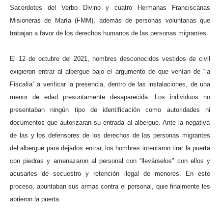
Sacerdotes del Verbo Divino y cuatro Hermanas Franciscanas
Misioneras de María (FMM), además de personas voluntarias que
trabajan a favor de los derechos humanos de las personas migrantes.
El 12 de octubre del 2021, hombres desconocidos vestidos de civil
exigieron entrar al albergue bajo el argumento de que venían de “la
Fiscalía”
a
verificar
la presencia,
dentro de las instalaciones,
de
una
menor de edad
presuntamente
desaparecida.
L
os
individuos
no
presentaban
ningún tipo de identificación como autoridades
ni
documento
s
que autorizara
n
su entrada al albergue. Ante la negativa
de
las y los defensores de los derechos de las personas migrantes
del albergue para dejarlos entrar, los hombres intentaron tirar la puerta
con piedras y amenazaron al personal con “llevárselos” con ellos y
acusarles de secuestro y retención ilegal de menores.
En este
proceso,
apuntaban
sus armas
contra el
personal,
qu
ie
finalmente
les
abrieron la puerta.