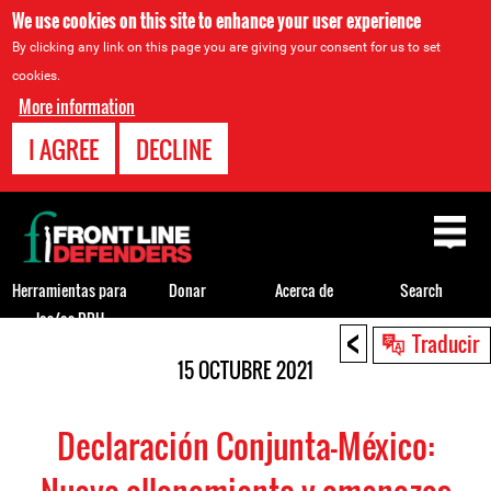
We use cookies on this site to enhance your user experience
By clicking any link on this page you are giving your consent for us to set
cookies.
More information
I AGREE
DECLINE
Back
to
top
Herramientas para
Donar
Acerca de
Search
los/as DDH
<
Back
Traducir
to
15 OCTUBRE 2021
top
Declaración Conjunta-México: