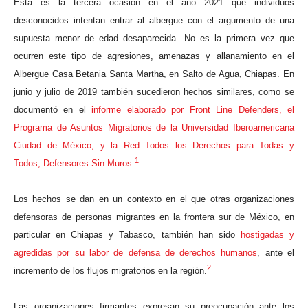
Esta es la tercera ocasión en el año
2021
que
individuos
desconocidos
intentan entrar al albergue con el argumento de una
supuesta menor de edad desaparecida.
No
es la primera vez que
ocurren este tipo de agresiones, amenazas y allanamiento en el
Albergue Casa Betania Santa Martha, en Salto de Agua, Chiapas.
E
n
junio y julio de 2019 también sucedieron hechos similares, como se
documentó en el
informe elaborado por Front
L
ine Defenders, el
Programa de Asuntos
Migratorios de la Universidad
Iberoamericana
Ciudad de México, y la Red Todos los Derechos para Todas y
1
Todos, Defensores Sin Muros.
Los
hechos se dan en un contexto en el que otras organizaciones
defensoras de personas migrantes en la frontera sur de México, en
particular en Chiapas y Tabasco, también han sido
hostigadas y
agredidas por su labor de defensa de derechos humanos
, ante el
2
incremento de los flujos migratorios en la región.
Las organizaciones firmantes
expresan su preocupación ante los