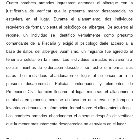
C
uatro hombres armados
ingresaron
entonces
al albergue
con la
justificativa de
verificar que la presunta menor desaparecida
no
estuviera en el lugar
. D
urante el allanamiento, d
os
individuos
retuvieron
de forma violenta al psicólogo
del albergue.
De acuerso al
reporte, un individuo se identificó verbalmente como presunto
comandante de la Fiscalía
y
exigió
al psicologo
darle acceso a la
base de datos del albergue.
A
simismo
, u
n migrante fue agredido
al
tener su celular en la man
o.
L
os individuos armados
revisa
ron
su
c
elular
mientras le ordenaba
n
descubrir su rostro
e informar
sus
datos.
Los individuos abandonaron el lugar a
l no encontrar a la
presunta
desaparecida.
P
olicías uniformados y elementos de
Protección Civil
también
llegaron al lugar
mientras el allanamiento
estabab
a
en proceso,
pero
se abstuvieron de intervenir
y
tampoco
levantaron denuncia o información formal sobre
el allanamiento ilegal
.
Los hombres armados abandonaron el albergue después de verificar
que la menor presuntamente desaparecida no estuviera en el lugar.