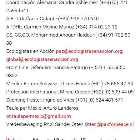
Coordinación Alemana: Sandra Schleimer: (+49) (0) 221
25994541
AIETI: Raffaela Galante (+34) 915 770 640
APDHE: Carmen Molina Muñoz (+34) 914 02 23 12
CS. CC.OO: Mohammed Anouar Haidour (+34) 91 702 80
88
Ecologistas en Acción
paz@ecologistasenaccion.org
;
global@ecologistasenaccion.org
Front Line Defenders: Sandra Patargo (+ 52) 1 55 5050
9822
Mexiko-Forum Schweiz: Theres Höchli (+41) 78 656 47 34
Protection International: Mireia Crespo (+32) (0) 609 44 09
Stichting Hester: Ingrid de Vries (+31) (0) 624 481 571
Taula per Mèxic: Arturo Landeros
ot.taulapermexic@gmail.com
Vredesbeweging PAX: Sander Otten
Otten@paxforpeace.nl