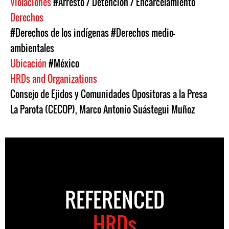
Violaciones
#Arresto / Detención / Encarcelamiento
Derechos
#Derechos de los indígenas
#Derechos medio-
ambientales
Ubicación
#México
HRDs and Organizations
Consejo de Ejidos y Comunidades Opositoras a la Presa
La Parota (CECOP)
,
Marco Antonio Suástegui Muñoz
REFERENCED
HRDs