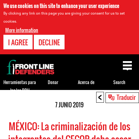
We use cookies on this site to enhance your user experience
By clicking any link on this page you are giving your consent for us to set
cookies.
More information
I AGREE
DECLINE
Back
to
top
Herramientas para
Donar
Acerca de
Search
los/as DDH
<
Back
Traducir
to
7 JUNIO 2019
top
MÉXICO: La criminalización de los