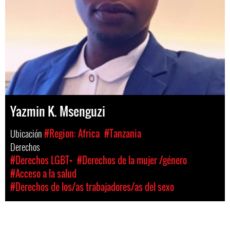
Yazmin K. Msenguzi
Ubicación
#Region: Africa
#Tanzania
Derechos
#Derechos LGBT+
#Derechos de la mujer /género
#Acceso a la salud
#Derechos de los/as trabajadores/as del sexo