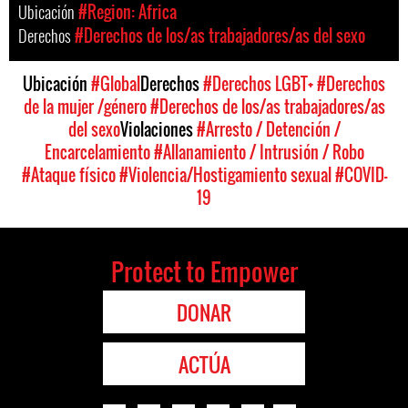
Ubicación
#Region: Africa
Derechos
#Derechos de los/as trabajadores/as del sexo
Ubicación
#Global
Derechos
#Derechos LGBT+
#Derechos
de la mujer /género
#Derechos de los/as trabajadores/as
del sexo
Violaciones
#Arresto / Detención /
Encarcelamiento
#Allanamiento / Intrusión / Robo
#Ataque físico
#Violencia/Hostigamiento sexual
#COVID-
19
Protect to Empower
DONAR
ACTÚA