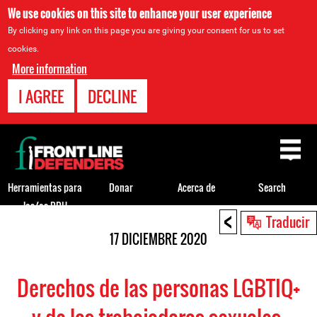
We use cookies on this site to enhance your user experience
By clicking any link on this page you are giving your consent for us to set
cookies.
More information
I AGREE
DECLINE
Back
to
top
Herramientas para
Donar
Acerca de
Search
los/as DDH
<
Back
Traducir
to
17 DICIEMBRE 2020
top
Derechos de las personas LGBTIQ+