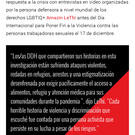
respuesta a la crisis con entrevistas en video organizadas
por la persona defensora a nivel mundial de los
derechos LGBTIQ+
Amazin LeThi
antes del Día
Internacional para Poner Fin a la Violencia contra las
personas trabajadoras sexuales el 17 de diciembre.
“Los/as DDH que compartieron sus historias en esta
investigación están sufriendo ataques violentos,
redadas en refugios, arrestos y una estigmatización
desenfrenada por exigir pacíficamente el acceso a
alimentos, refugio y atención médica para sus
comunidades durante la pandemia ”, dijo LeThi. “Cada
horrible historia de violencia y discriminación que
escuché fue contada por una persona activista que
persiste en su lucha a pesar de los riesgos.”