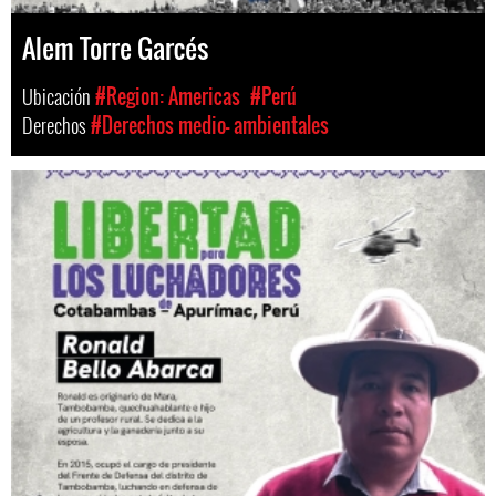
Alem Torre Garcés
Ubicación
#Region: Americas
#Perú
Derechos
#Derechos medio- ambientales