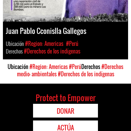
Juan Pablo Cconislla Gallegos
Ubicación
#Region: Americas
#Perú
Derechos
#Derechos de los indígenas
Ubicación
#Region: Americas
#Perú
Derechos
#Derechos
medio- ambientales
#Derechos de los indígenas
Protect to Empower
DONAR
ACTÚA