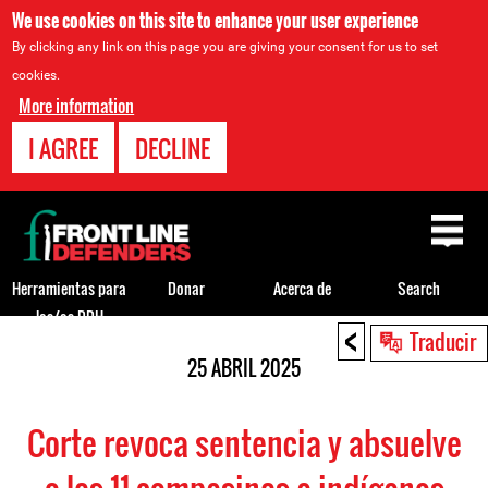
We use cookies on this site to enhance your user experience
By clicking any link on this page you are giving your consent for us to set
cookies.
More information
I AGREE
DECLINE
Back
to
top
Herramientas para
Donar
Acerca de
Search
los/as DDH
<
Back
Traducir
to
25 ABRIL 2025
top
Corte revoca sentencia y absuelve