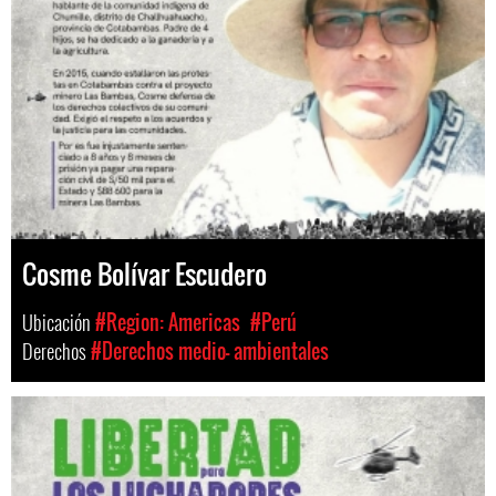
Cosme Bolívar Escudero
Ubicación
#Region: Americas
#Perú
Derechos
#Derechos medio- ambientales