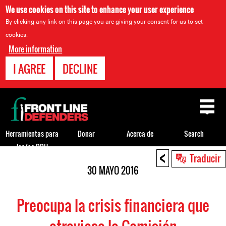
We use cookies on this site to enhance your user experience
By clicking any link on this page you are giving your consent for us to set
cookies.
More information
I AGREE
DECLINE
Back
to
top
Herramientas para
Donar
Acerca de
Search
los/as DDH
<
Back
Traducir
to
30 MAYO 2016
top
Preocupa la crisis financiera que